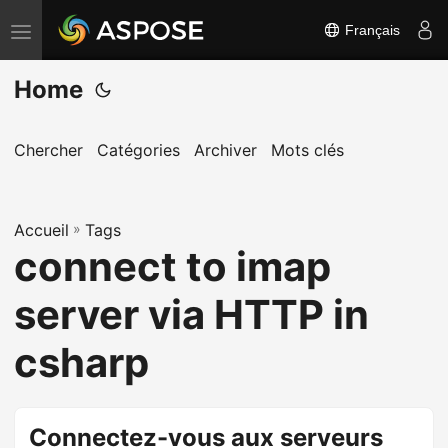
Français
B
a
Home
s
c
u
Chercher
Catégories
Archiver
Mots clés
l
e
Accueil
r
»
Tags
connect to imap
l
a
server via HTTP in
n
a
csharp
v
i
g
Connectez-vous aux serveurs