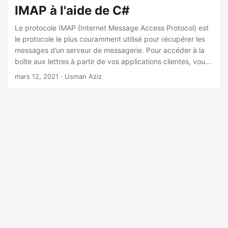
a
IMAP à l'aide de C#
t
Le protocole IMAP (Internet Message Access Protocol) est
i
le protocole le plus couramment utilisé pour récupérer les
o
messages d’un serveur de messagerie. Pour accéder à la
n
boîte aux lettres à partir de vos applications clientes, vous
devez d’abord établir une connexion avec le serveur IMAP.
mars 12, 2021
· Usman Aziz
Pour ce faire, cet article explique comment se connecter à
un serveur IMAP via SOCKS ou un proxy HTTP à l’aide de
C#. De plus, vous apprendrez à vous connecter par
programmation à un serveur IMAP compatible SSL.