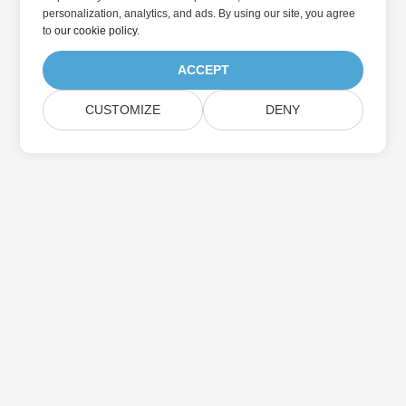
personalization, analytics, and ads. By using our site, you agree
to
our cookie policy
.
ACCEPT
CUSTOMIZE
DENY
Abonnez-vous aux mises à jour des produits
Aspose
Recevez des newsletters et des offres mensuelles directement
dans votre boîte aux lettres.