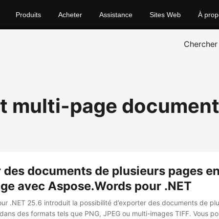
Produits
Acheter
Assistance
Sites Web
À prop
Chercher
t multi-page document
r des documents de plusieurs pages e
age avec Aspose.Words pour .NET
r .NET 25.6 introduit la possibilité d’exporter des documents de pl
dans des formats tels que PNG, JPEG ou multi-images TIFF. Vous po