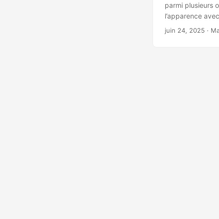
parmi plusieurs o
l’apparence avec 
fonctionnalité e
juin 24, 2025
· Ma
partager et à imp