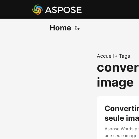
Home
Accueil
»
Tags
conver
image
Converti
seule im
Aspose.Words pou
une seule image 