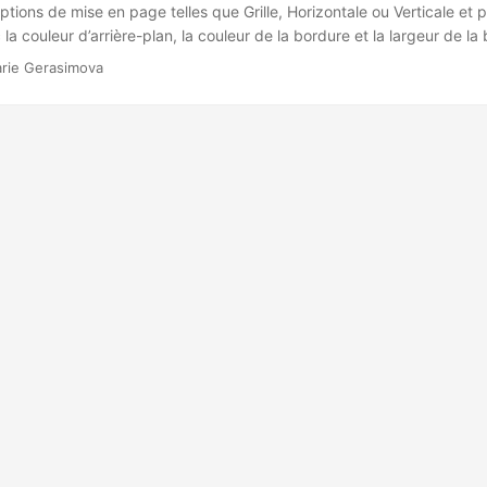
ptions de mise en page telles que Grille, Horizontale ou Verticale et 
la couleur d’arrière-plan, la couleur de la bordure et la largeur de la
st utile pour générer des aperçus de documents ou des représentation
rie Gerasimova
rimer.