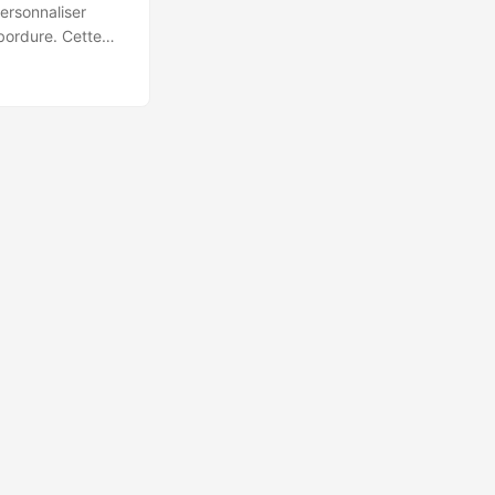
personnaliser
 bordure. Cette
s visuelles à