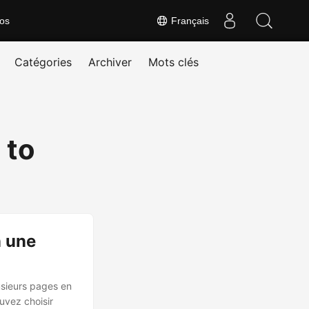
os
Français
Catégories
Archiver
Mots clés
 to
n une
usieurs pages en
uvez choisir