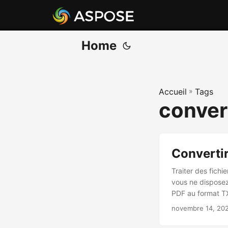
Home
Accueil
»
Tags
convert
Converti
Traiter des fichi
vous ne disposez
PDF au format T
novembre 14, 20