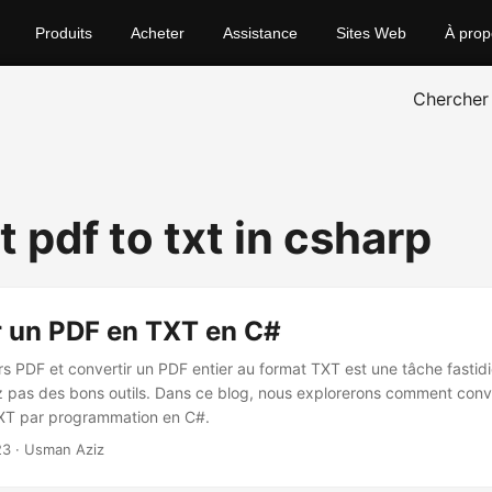
Produits
Acheter
Assistance
Sites Web
À prop
Chercher
 pdf to txt in csharp
r un PDF en TXT en C#
ers PDF et convertir un PDF entier au format TXT est une tâche fastid
 pas des bons outils. Dans ce blog, nous explorerons comment conver
XT par programmation en C#.
23
· Usman Aziz