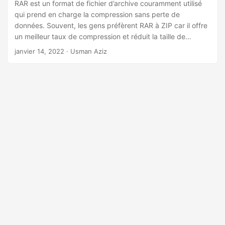
a
RAR est un format de fichier d’archive couramment utilisé
qui prend en charge la compression sans perte de
t
données. Souvent, les gens préfèrent RAR à ZIP car il offre
i
un meilleur taux de compression et réduit la taille de
o
l’archive. Cependant, dans certains cas, vous devrez peut-
janvier 14, 2022
· Usman Aziz
n
être convertir des fichiers RAR en archives ZIP. Pour y
parvenir, cet article explique comment convertir un fichier
RAR en ZIP par programmation en C#.