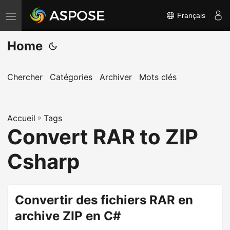
Français
B
a
Home
s
c
u
Chercher
Catégories
Archiver
Mots clés
l
e
Accueil
r
»
Tags
Convert RAR to ZIP
l
a
Csharp
n
a
v
Convertir des fichiers RAR en
i
archive ZIP en C#
g