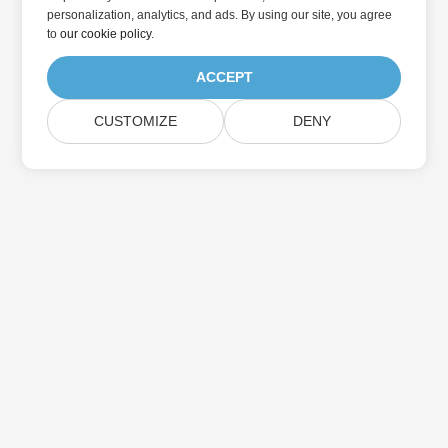
personalization, analytics, and ads. By using our site, you agree
to
our cookie policy
.
ACCEPT
CUSTOMIZE
DENY
Abonnez-vous aux mises à jour des produits
Aspose
Recevez des newsletters et des offres mensuelles directement
dans votre boîte aux lettres.