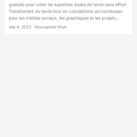
gratuite pour créer de superbes styles de texte sans effort.
Transformez du texte brut en conceptions accrocheuses
pour les médias sociaux, les graphiques et les projets
personnalisés. Compatible avec la plupart des appareils et
mai 4, 2023
· Mouzammil Khan
des navigateurs, cet outil polyvalent peut être utilisé à des
fins personnelles ou commerciales.