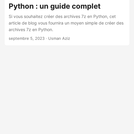
a
Python : un guide complet
t
Si vous souhaitez créer des archives 7z en Python, cet
i
article de blog vous fournira un moyen simple de créer des
o
archives 7z en Python.
n
septembre 5, 2023
· Usman Aziz