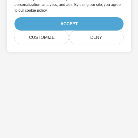
personalization, analytics, and ads. By using our site, you agree
to
our cookie policy
.
ACCEPT
CUSTOMIZE
DENY
Abonnez-vous aux mises à jour des produits
Aspose
Recevez des newsletters et des offres mensuelles directement
dans votre boîte aux lettres.