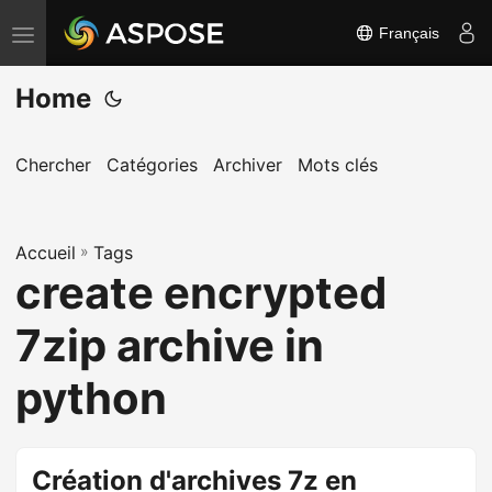
Français
B
a
Home
s
c
u
Chercher
Catégories
Archiver
Mots clés
l
e
Accueil
r
»
Tags
create encrypted
l
a
7zip archive in
n
a
python
v
i
g
Création d'archives 7z en