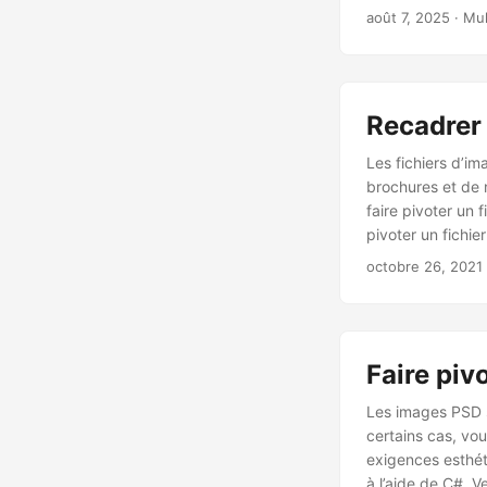
août 7, 2025
· Mu
Recadrer 
Les fichiers d’i
brochures et de 
faire pivoter un 
pivoter un fichi
octobre 26, 2021
Faire piv
Les images PSD s
certains cas, vo
exigences esthét
à l’aide de C#. V