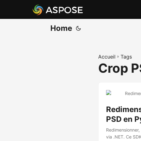
Home
Accueil
»
Tags
Crop 
Redimensi
PSD en P
Redimensionner,
via .NET. Ce SDK 