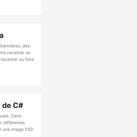
a
 bannières, des
tre recadrer ou
 recadrer ou faire
e de C#
suels. Dans
r différentes
ter une image PSD