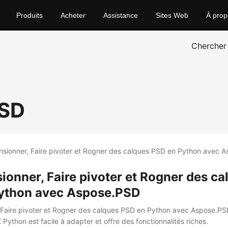
Produits
Acheter
Assistance
Sites Web
À prop
Chercher
PSD
onner, Faire pivoter et Rogner des ca
ython avec Aspose.PSD
 Faire pivoter et Rogner des calques PSD en Python avec Aspose.P
Python est facile à adapter et offre des fonctionnalités riches.