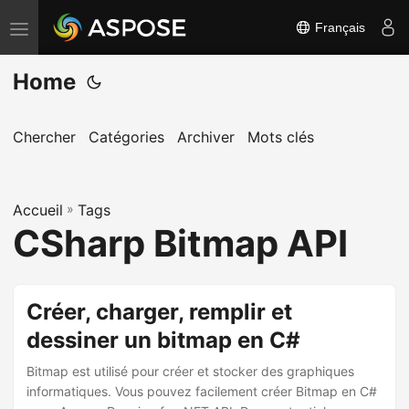
Français
B
a
Home
s
c
u
Chercher
Catégories
Archiver
Mots clés
l
e
Accueil
r
»
Tags
CSharp Bitmap API
l
a
n
Créer, charger, remplir et
a
dessiner un bitmap en C#
v
i
Bitmap est utilisé pour créer et stocker des graphiques
g
informatiques. Vous pouvez facilement créer Bitmap en C#