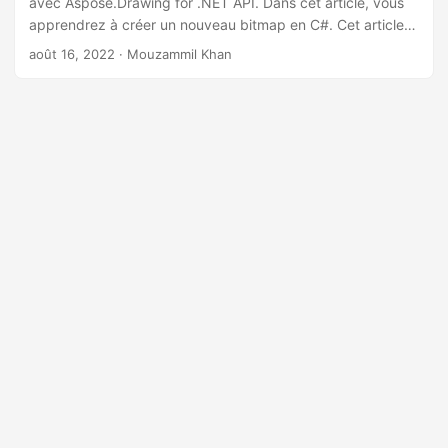
avec Aspose.Drawing for .NET API. Dans cet article, vous
a
apprendrez à créer un nouveau bitmap en C#. Cet article
t
montre également comment charger une image dans un
août 16, 2022
· Mouzammil Khan
i
bitmap ou dessiner des graphiques dans un bitmap à l’aide
o
de C#.
n