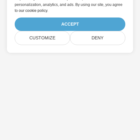
personalization, analytics, and ads. By using our site, you agree
to
our cookie policy
.
ACCEPT
CUSTOMIZE
DENY
Abonnez-vous aux mises à jour des produits
Aspose
Recevez des newsletters et des offres mensuelles directement
dans votre boîte aux lettres.