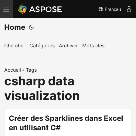
Français
B
a
Home
s
c
u
Chercher
Catégories
Archiver
Mots clés
l
e
Accueil
r
»
Tags
csharp data
l
a
visualization
n
a
v
Créer des Sparklines dans Excel
i
en utilisant C#
g