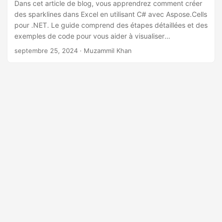
a
Dans cet article de blog, vous apprendrez comment créer
des sparklines dans Excel en utilisant C# avec Aspose.Cells
t
pour .NET. Le guide comprend des étapes détaillées et des
i
exemples de code pour vous aider à visualiser
o
efficacement les tendances des données.
septembre 25, 2024
· Muzammil Khan
n