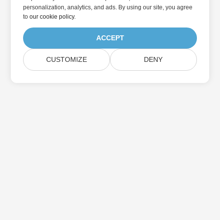
personalization, analytics, and ads. By using our site, you agree
to
our cookie policy
.
ACCEPT
CUSTOMIZE
DENY
Abonnez-vous aux mises à jour des produits
Aspose
Recevez des newsletters et des offres mensuelles directement
dans votre boîte aux lettres.