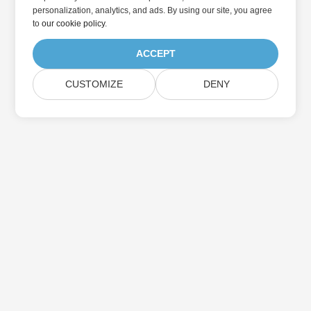
personalization, analytics, and ads. By using our site, you agree
to
our cookie policy
.
ACCEPT
CUSTOMIZE
DENY
Abonnez-vous aux mises à jour des produits
Aspose
Recevez des newsletters et des offres mensuelles directement
dans votre boîte aux lettres.