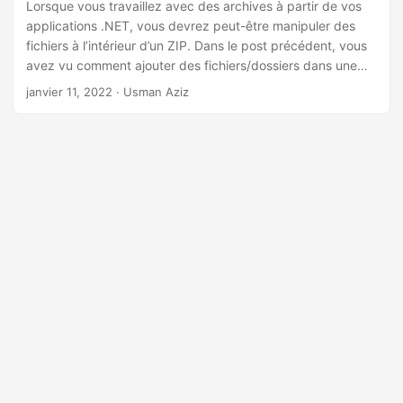
a
Lorsque vous travaillez avec des archives à partir de vos
applications .NET, vous devrez peut-être manipuler des
t
fichiers à l’intérieur d’un ZIP. Dans le post précédent, vous
i
avez vu comment ajouter des fichiers/dossiers dans une
o
archive ZIP. Dans cet article, vous apprendrez à supprimer
janvier 11, 2022
· Usman Aziz
n
des fichiers dans les archives ZIP par programmation en
C#. Alors commençons.