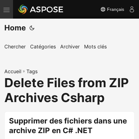
Français
B
a
Home
s
c
u
Chercher
Catégories
Archiver
Mots clés
l
e
Accueil
r
»
Tags
Delete Files from ZIP
l
a
Archives Csharp
n
a
v
Supprimer des fichiers dans une
i
archive ZIP en C# .NET
g