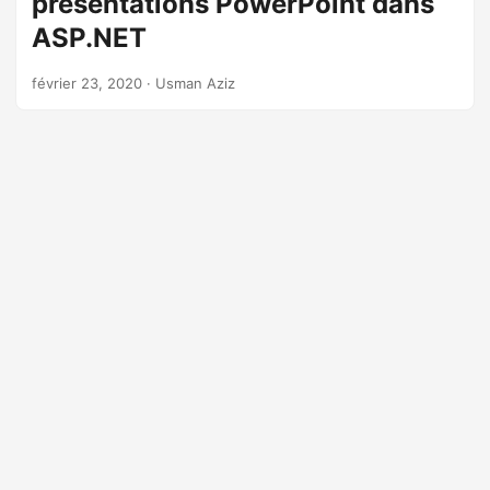
présentations PowerPoint dans
a
ASP.NET
t
i
février 23, 2020
· Usman Aziz
o
n