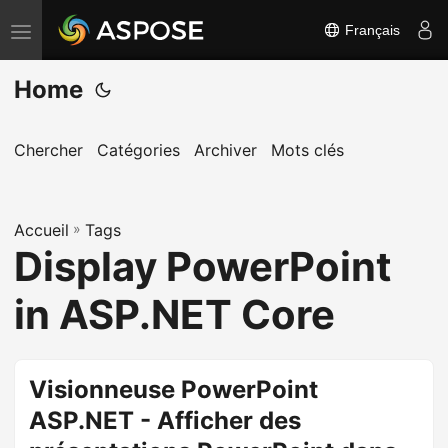
Français
B
a
Home
s
c
u
Chercher
Catégories
Archiver
Mots clés
l
e
Accueil
r
»
Tags
Display PowerPoint
l
a
in ASP.NET Core
n
a
v
Visionneuse PowerPoint
i
ASP.NET - Afficher des
g