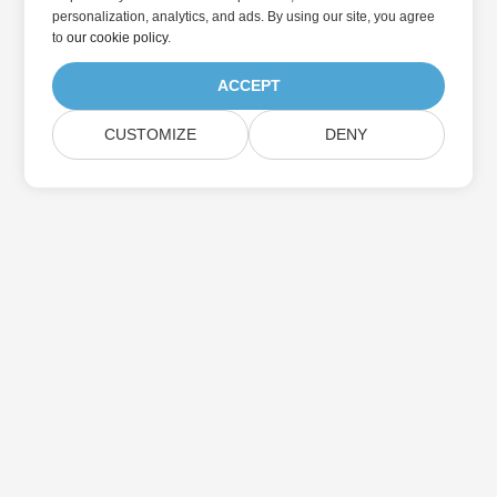
personalization, analytics, and ads. By using our site, you agree
to
our cookie policy
.
ACCEPT
CUSTOMIZE
DENY
Abonnez-vous aux mises à jour des produits
Aspose
Recevez des newsletters et des offres mensuelles directement
dans votre boîte aux lettres.