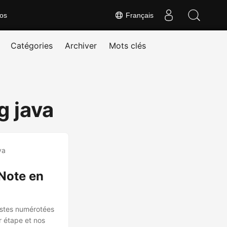
os
Français
Catégories
Archiver
Mots clés
g java
Note en
istes numérotées
r étape et nos