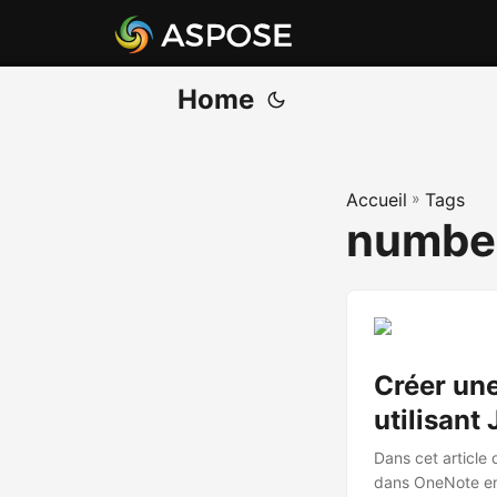
Home
Accueil
»
Tags
number
Créer un
utilisant
Dans cet article
dans OneNote en 