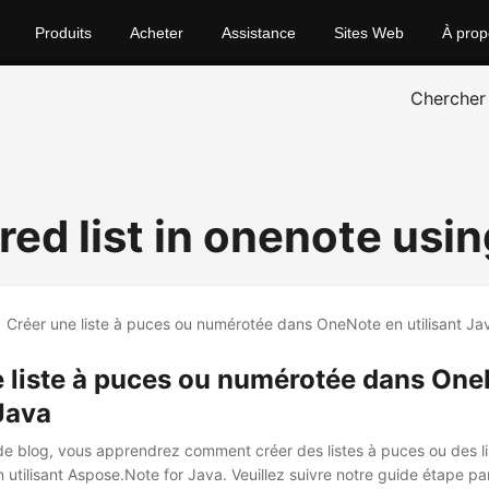
Produits
Acheter
Assistance
Sites Web
À prop
Chercher
ed list in onenote usin
e liste à puces ou numérotée dans One
 Java
 de blog, vous apprendrez comment créer des listes à puces ou des l
utilisant Aspose.Note for Java. Veuillez suivre notre guide étape pa