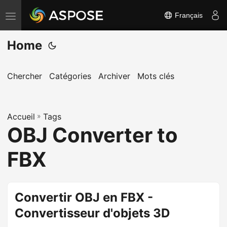
Français
B
a
Home
s
c
u
Chercher
Catégories
Archiver
Mots clés
l
e
Accueil
r
»
Tags
OBJ Converter to
l
a
FBX
n
a
v
Convertir OBJ en FBX -
i
Convertisseur d'objets 3D
g