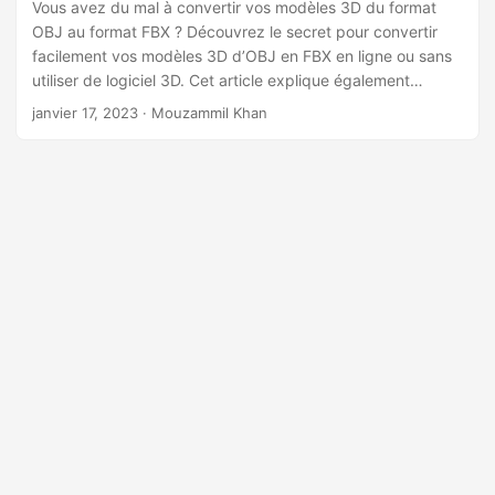
a
Vous avez du mal à convertir vos modèles 3D du format
OBJ au format FBX ? Découvrez le secret pour convertir
t
facilement vos modèles 3D d’OBJ en FBX en ligne ou sans
i
utiliser de logiciel 3D. Cet article explique également
o
comment développer votre propre convertisseur de fichiers
janvier 17, 2023
· Mouzammil Khan
n
OBJ.