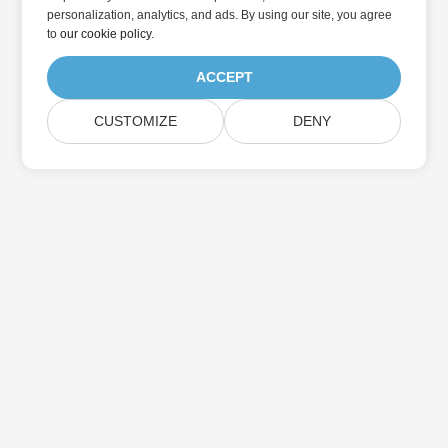
personalization, analytics, and ads. By using our site, you agree
to
our cookie policy
.
ACCEPT
CUSTOMIZE
DENY
Abonnez-vous aux mises à jour des produits
Aspose
Recevez des newsletters et des offres mensuelles directement
dans votre boîte aux lettres.