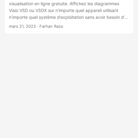
a
visualisation en ligne gratuite. Affichez les diagrammes
t
Visio VSD ou VSDX sur n’importe quel appareil utilisant
n’importe quel système d’exploitation sans avoir besoin d’e-
i
mail ou de connexion.
mars 21, 2023
· Farhan Raza
o
n