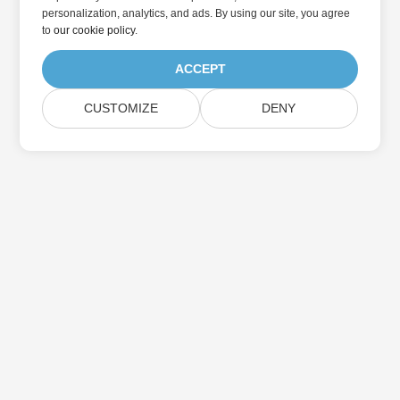
personalization, analytics, and ads. By using our site, you agree
to
our cookie policy
.
ACCEPT
CUSTOMIZE
DENY
Abonnez-vous aux mises à jour des produits
Aspose
Recevez des newsletters et des offres mensuelles directement
dans votre boîte aux lettres.