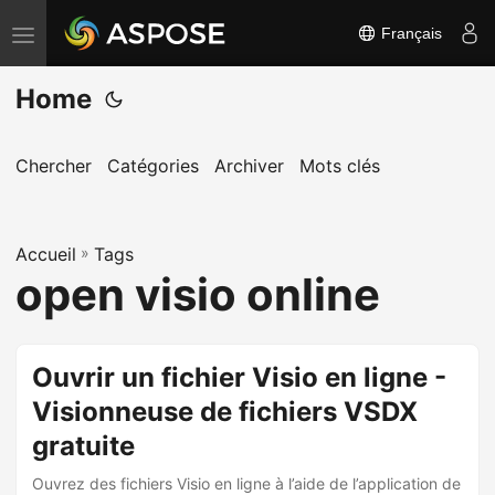
Français
B
a
Home
s
c
u
Chercher
Catégories
Archiver
Mots clés
l
e
Accueil
r
»
Tags
open visio online
l
a
n
Ouvrir un fichier Visio en ligne -
a
Visionneuse de fichiers VSDX
v
i
gratuite
g
Ouvrez des fichiers Visio en ligne à l’aide de l’application de