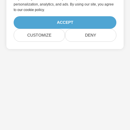
personalization, analytics, and ads. By using our site, you agree
to
our cookie policy
.
ACCEPT
CUSTOMIZE
DENY
Abonnez-vous aux mises à jour des produits
Aspose
Recevez des newsletters et des offres mensuelles directement
dans votre boîte aux lettres.