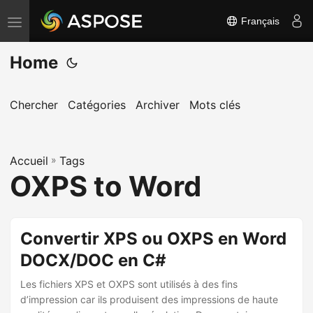
Français
B
a
Home
s
c
u
Chercher
Catégories
Archiver
Mots clés
l
e
Accueil
r
»
Tags
OXPS to Word
l
a
n
Convertir XPS ou OXPS en Word
a
DOCX/DOC en C#
v
i
Les fichiers XPS et OXPS sont utilisés à des fins
g
d’impression car ils produisent des impressions de haute