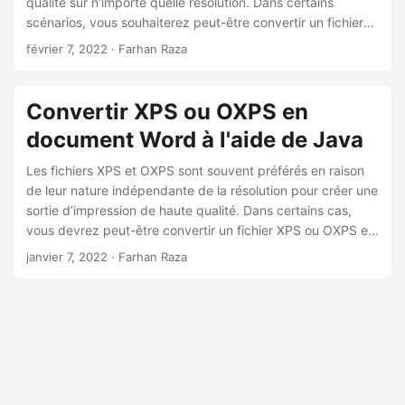
qualité sur n’importe quelle résolution. Dans certains
a
scénarios, vous souhaiterez peut-être convertir un fichier
t
XPS ou OXPS en un fichier Word au format DOCX ou DOC.
février 7, 2022
· Farhan Raza
i
Conformément à ces scénarios, vous pouvez rendre les
o
fichiers modifiables selon vos besoins.
n
Convertir XPS ou OXPS en
document Word à l'aide de Java
Les fichiers XPS et OXPS sont souvent préférés en raison
de leur nature indépendante de la résolution pour créer une
sortie d’impression de haute qualité. Dans certains cas,
vous devrez peut-être convertir un fichier XPS ou OXPS en
un document Word. Cet article explique comment convertir
janvier 7, 2022
· Farhan Raza
des documents XPS ou OXPS en un fichier Word avec une
extension de fichier DOCX ou DOC par programmation en
Java.