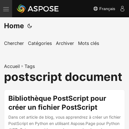
Français
B
a
Home
s
c
u
Chercher
Catégories
Archiver
Mots clés
l
e
Accueil
r
»
Tags
postscript document
l
a
n
Bibliothèque PostScript pour
a
créer un fichier PostScript
v
i
Dans cet article de blog, vous apprendrez à créer un fichier
g
PostScript en Python en utilisant Aspose.Page pour Python