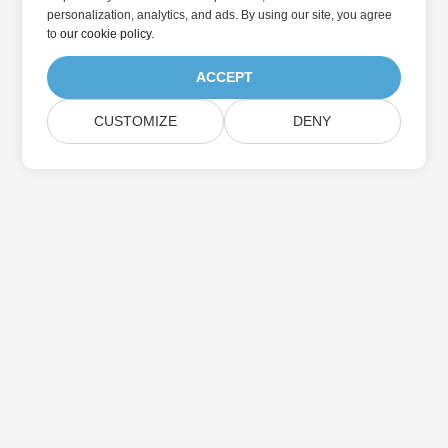
personalization, analytics, and ads. By using our site, you agree
to
our cookie policy
.
ACCEPT
CUSTOMIZE
DENY
Abonnez-vous aux mises à jour des produits
Aspose
Recevez des newsletters et des offres mensuelles directement
dans votre boîte aux lettres.