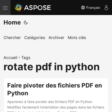
Français
B
a
Home
s
c
u
Chercher
Catégories
Archiver
Mots clés
l
e
Accueil
r
»
Tags
rotate pdf in python
l
a
n
Faire pivoter des fichiers PDF en
a
Python
v
i
Apprenez à faire pivoter des fichiers PDF en Python.
g
Modifiez facilement l’orientation des pages dans les fichiers