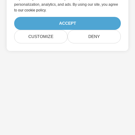
personalization, analytics, and ads. By using our site, you agree
to
our cookie policy
.
ACCEPT
CUSTOMIZE
DENY
Abonnez-vous aux mises à jour des produits
Aspose
Recevez des newsletters et des offres mensuelles directement
dans votre boîte aux lettres.