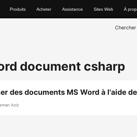
Produits
Acheter
Assistance
Sites Web
À prop
Chercher
word document csharp
ner des documents MS Word à l'aide d
sman Aziz