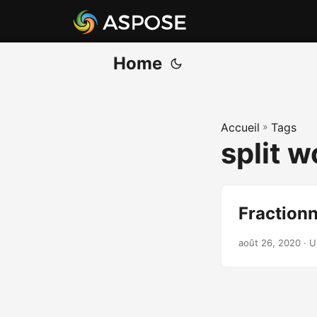
Home
Accueil
»
Tags
split 
Fraction
août 26, 2020
· U