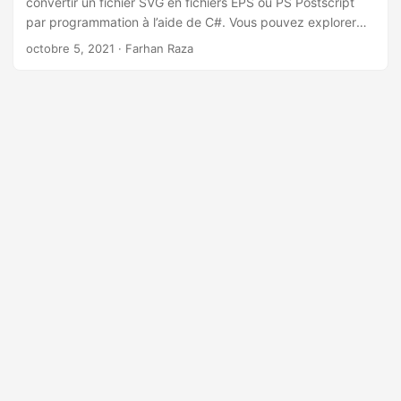
convertir un fichier SVG en fichiers EPS ou PS Postscript
a
par programmation à l’aide de C#. Vous pouvez explorer
t
des informations détaillées sur la conversion dans les
octobre 5, 2021
· Farhan Raza
i
sections suivantes.
o
n