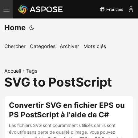
Français
B
a
Home
s
c
u
Chercher
Catégories
Archiver
Mots clés
l
e
Accueil
r
»
Tags
SVG to PostScript
l
a
n
Convertir SVG en fichier EPS ou
a
PS PostScript à l'aide de C#
v
i
Les fichiers SVG sont couramment utilisés car ils sont
g
évolutifs sans perte de qualité d’image. Vous pouvez