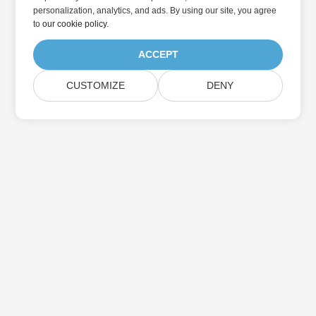
personalization, analytics, and ads. By using our site, you agree
to
our cookie policy
.
ACCEPT
CUSTOMIZE
DENY
Abonnez-vous aux mises à jour des produits
Aspose
Recevez des newsletters et des offres mensuelles directement
dans votre boîte aux lettres.