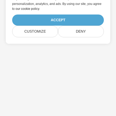
personalization, analytics, and ads. By using our site, you agree
to
our cookie policy
.
ACCEPT
CUSTOMIZE
DENY
Abonnez-vous aux mises à jour des produits
Aspose
Recevez des newsletters et des offres mensuelles directement
dans votre boîte aux lettres.