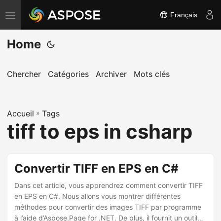
Français
B
a
Home
s
c
u
Chercher
Catégories
Archiver
Mots clés
l
e
Accueil
r
»
Tags
tiff to eps in csharp
l
a
n
Convertir TIFF en EPS en C#
a
v
Dans cet article, vous apprendrez comment convertir TIFF
i
en EPS en C#. Nous allons vous montrer différentes
méthodes pour convertir des images TIFF par programme
g
à l’aide d’Aspose.Page for .NET. De plus, il fournit un outil