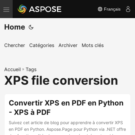
Français
B
a
Home
s
c
u
Chercher
Catégories
Archiver
Mots clés
l
e
Accueil
r
»
Tags
XPS file conversion
l
a
n
Convertir XPS en PDF en Python
a
- XPS à PDF
v
i
Suivez cet article de blog pour apprendre à convertir XPS
g
en PDF en Python. Aspose.Page pour Python via .NET offre