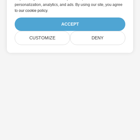
personalization, analytics, and ads. By using our site, you agree
to
our cookie policy
.
ACCEPT
CUSTOMIZE
DENY
Abonnez-vous aux mises à jour des produits
Aspose
Recevez des newsletters et des offres mensuelles directement
dans votre boîte aux lettres.