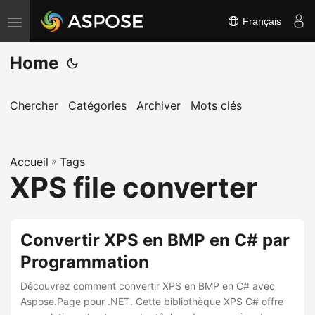
Français
B
a
Home
s
c
u
Chercher
Catégories
Archiver
Mots clés
l
e
Accueil
r
»
Tags
XPS file converter
l
a
n
Convertir XPS en BMP en C# par
a
Programmation
v
i
Découvrez comment convertir XPS en BMP en C# avec
g
Aspose.Page pour .NET. Cette bibliothèque XPS C# offre