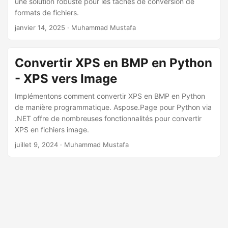
une solution robuste pour les tâches de conversion de
a
formats de fichiers.
t
janvier 14, 2025
· Muhammad Mustafa
i
o
n
Convertir XPS en BMP en Python
- XPS vers Image
Implémentons comment convertir XPS en BMP en Python
de manière programmatique. Aspose.Page pour Python via
.NET offre de nombreuses fonctionnalités pour convertir
XPS en fichiers image.
juillet 9, 2024
· Muhammad Mustafa