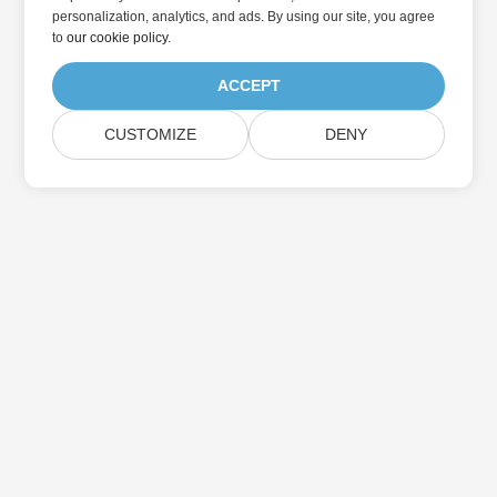
personalization, analytics, and ads. By using our site, you agree
to
our cookie policy
.
ACCEPT
CUSTOMIZE
DENY
Abonnez-vous aux mises à jour des produits
Aspose
Recevez des newsletters et des offres mensuelles directement
dans votre boîte aux lettres.