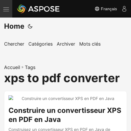
Français
B
a
Home
s
c
u
Chercher
Catégories
Archiver
Mots clés
l
e
Accueil
r
»
Tags
xps to pdf converter
l
a
n
a
v
Construire un convertisseur XPS
i
en PDF en Java
g
Construisez un convertisseur XPS en PDF en Java de