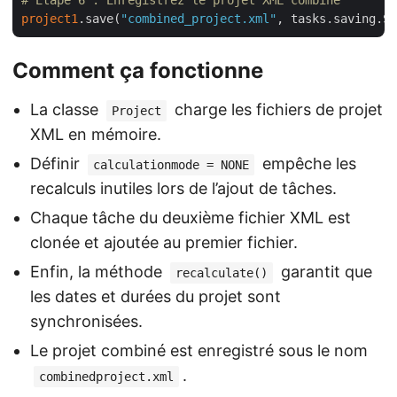
# Étape 6 : Enregistrez le projet XML combiné
project1
.save(
"combined_project.xml"
Comment ça fonctionne
La classe
charge les fichiers de projet
Project
XML en mémoire.
Définir
empêche les
calculationmode = NONE
recalculs inutiles lors de l’ajout de tâches.
Chaque tâche du deuxième fichier XML est
clonée et ajoutée au premier fichier.
Enfin, la méthode
garantit que
recalculate()
les dates et durées du projet sont
synchronisées.
Le projet combiné est enregistré sous le nom
.
combinedproject.xml