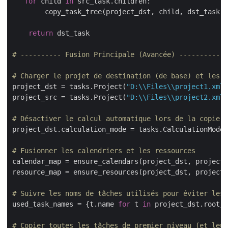
for
 child 
in
 src_task.children:

        copy_task_tree(project_dst, child, dst_task, 
return
 dst_task

# ---------- Fusion Principale (Avancée) ----------
# Charger le projet de destination (de base) et les p
project_dst = tasks.Project(
"D:\\Files\\project1.xml"
project_src = tasks.Project(
"D:\\Files\\project2.xml"
# Désactiver le calcul automatique lors de la copie
project_dst.calculation_mode = tasks.CalculationMode.
# Fusionner les calendriers et les ressources
calendar_map = ensure_calendars(project_dst, project_
resource_map = ensure_resources(project_dst, project_
# Suivre les noms de tâches utilisés pour éviter les 
used_task_names = {t.name 
for
 t 
in
 project_dst.root_t
# Copier toutes les tâches de premier niveau (et leur