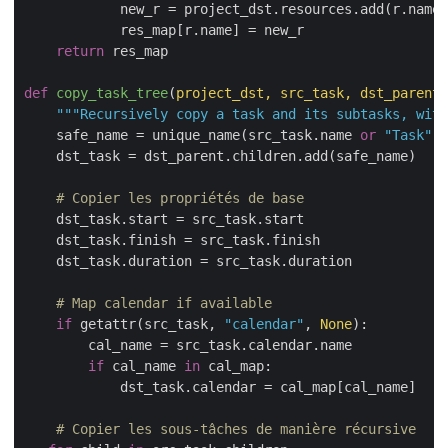
            new_r = project_dst.resources.add(r.name)

            res_map[r.name] = new_r

return
 res_map

def
copy_task_tree
(
project_dst, src_task, dst_parent,
"""Recursively copy a task and its subtasks, with
    safe_name = unique_name(src_task.name 
or
"Task"
, 
    dst_task = dst_parent.children.add(safe_name)

# Copier les propriétés de base
    dst_task.start = src_task.start

    dst_task.finish = src_task.finish

    dst_task.duration = src_task.duration

# Map calendar if available
if
 getattr(src_task, 
"calendar"
, 
None
):

        cal_name = src_task.calendar.name

if
 cal_name 
in
 cal_map:

            dst_task.calendar = cal_map[cal_name]

# Copier les sous-tâches de manière récursive