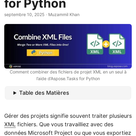
for Python
a
t
septembre 10, 2025
· Muzammil Khan
i
o
n
Comment combiner des fichiers de projet XML en un seul à
l’aide d’Aspose.Tasks for Python
Table des Matières
Gérer des projets signifie souvent traiter plusieurs
XML
fichiers. Que vous travailliez avec des
données Microsoft Project ou que vous exportiez