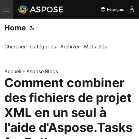
Français
B
a
Home
s
c
u
Chercher
Catégories
Archiver
Mots clés
l
e
Accueil
r
»
Aspose.Blogs
Comment combiner
l
a
des fichiers de projet
n
a
XML en un seul à
v
l'aide d'Aspose.Tasks
i
g