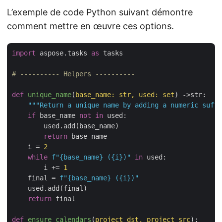
L’exemple de code Python suivant démontre
comment mettre en œuvre ces options.
import
 aspose.tasks 
as
 tasks

# ---------- Helpers ----------
def
unique_name
(
base_name: str, used: set
) ->str:
"""Return a unique name by adding a numeric suffi
if
 base_name 
not
in
 used:

        used.add(base_name)

return
 base_name

    i = 
2
while
f"
{base_name}
 (
{i}
)"
in
 used:

        i += 
1
    final = 
f"
{base_name}
 (
{i}
)"
    used.add(final)

return
 final

def
ensure_calendars
(
project_dst, project_src
):