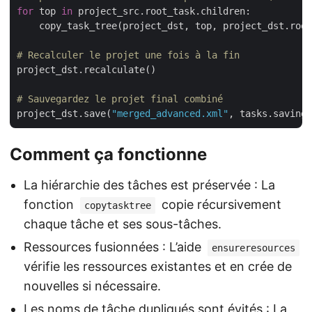
for
 top 
in
 project_src.root_task.children:

    copy_task_tree(project_dst, top, project_dst.root
# Recalculer le projet une fois à la fin
project_dst.recalculate()

# Sauvegardez le projet final combiné
project_dst.save(
"merged_advanced.xml"
Comment ça fonctionne
La hiérarchie des tâches est préservée : La
fonction
copie récursivement
copytasktree
chaque tâche et ses sous-tâches.
Ressources fusionnées : L’aide
ensureresources
vérifie les ressources existantes et en crée de
nouvelles si nécessaire.
Les noms de tâche dupliqués sont évités : La