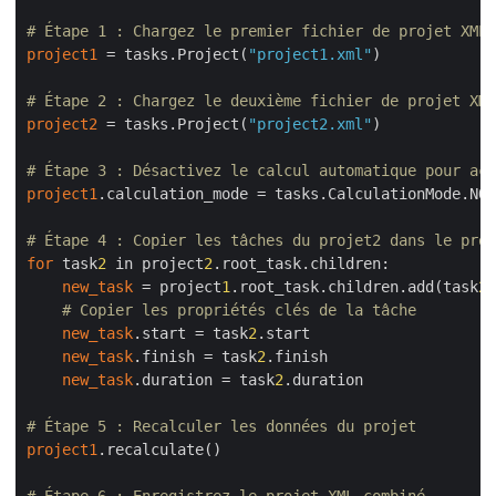
# Étape 1 : Chargez le premier fichier de projet XML 
project1
 = tasks.Project(
"project1.xml"
)

# Étape 2 : Chargez le deuxième fichier de projet XML
project2
 = tasks.Project(
"project2.xml"
)

# Étape 3 : Désactivez le calcul automatique pour acc
project1
.calculation_mode = tasks.CalculationMode.NON
# Étape 4 : Copier les tâches du projet2 dans le proj
for
 task
2
 in project
2
.root_task.children:

new_task
 = project
1
.root_task.children.add(task
2
.
# Copier les propriétés clés de la tâche
new_task
.start = task
2
.start

new_task
.finish = task
2
.finish

new_task
.duration = task
2
.duration

# Étape 5 : Recalculer les données du projet
project1
.recalculate()
