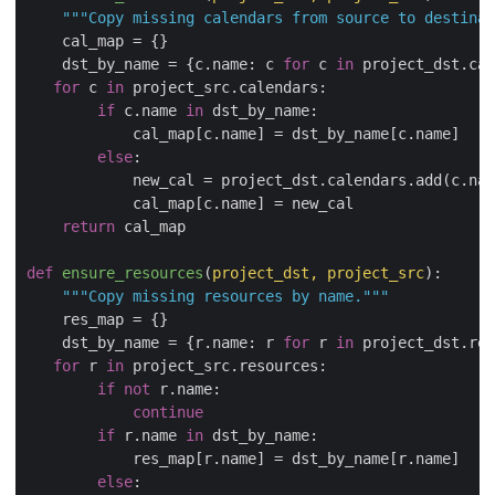
"""Copy missing calendars from source to destinat
    cal_map = {}

    dst_by_name = {c.name: c 
for
 c 
in
 project_dst.cal
for
 c 
in
 project_src.calendars:

if
 c.name 
in
 dst_by_name:

            cal_map[c.name] = dst_by_name[c.name]

else
:

            new_cal = project_dst.calendars.add(c.nam
            cal_map[c.name] = new_cal

return
 cal_map

def
ensure_resources
(
project_dst, project_src
):
"""Copy missing resources by name."""
    res_map = {}

    dst_by_name = {r.name: r 
for
 r 
in
 project_dst.res
for
 r 
in
 project_src.resources:

if
not
 r.name:

continue
if
 r.name 
in
 dst_by_name:

            res_map[r.name] = dst_by_name[r.name]

else
:
