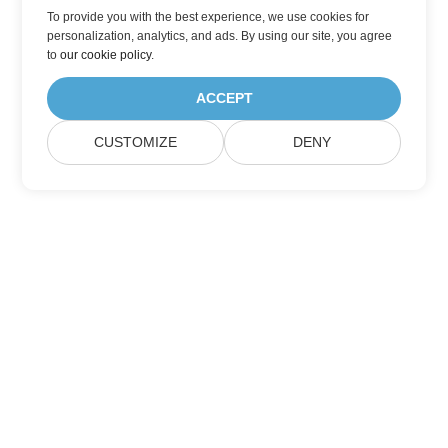
To provide you with the best experience, we use cookies for
personalization, analytics, and ads. By using our site, you agree
to
our cookie policy
.
ACCEPT
CUSTOMIZE
DENY
Abonnez-vous aux mises à jour des produits
Aspose
Recevez des newsletters mensuelles et des offres directement
dans votre boîte mail.