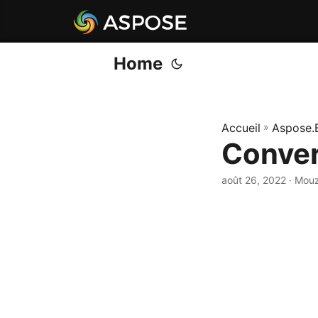
Home
Accueil
»
Aspose.
Conver
août 26, 2022
· Mou