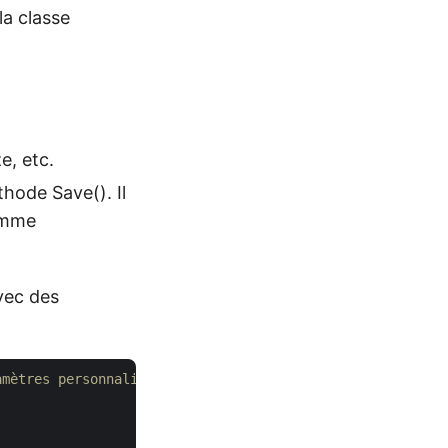
la classe
e, etc.
thode Save(). Il
comme
vec des
amètres personnalisés.