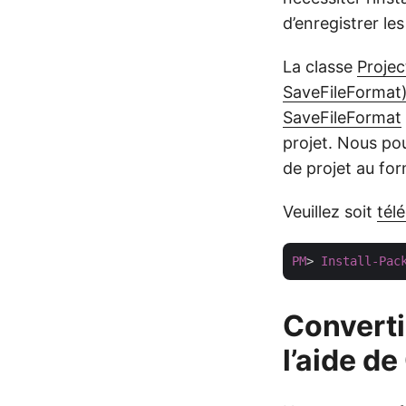
d’enregistrer le
La classe
Projec
SaveFileFormat
SaveFileFormat
projet. Nous po
de projet au for
Veuillez soit
tél
PM
> 
Install-Pac
Converti
l’aide de