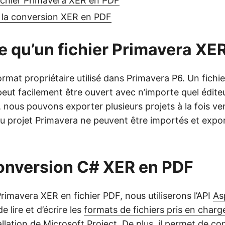
fichier Primavera XER en PDF
 la conversion XER en PDF
e qu’un fichier Primavera XER
rmat propriétaire utilisé dans Primavera P6. Un fichi
 peut facilement être ouvert avec n’importe quel édite
nous pouvons exporter plusieurs projets à la fois vers
du projet Primavera ne peuvent être importés et expo
onversion C# XER en PDF
rimavera XER en fichier PDF, nous utiliserons l’API
As
de lire et d’écrire les
formats de fichiers pris en charg
allation de Microsoft Project. De plus, il permet de con