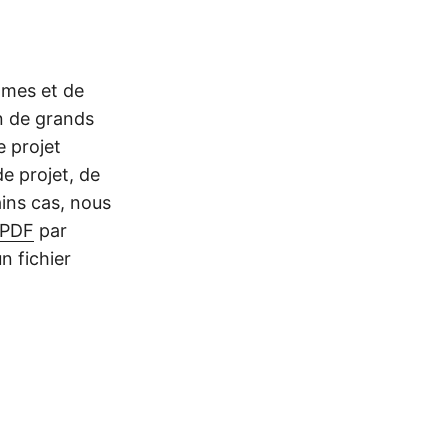
mmes et de
ion de grands
 projet
e projet, de
ains cas, nous
PDF
par
n fichier