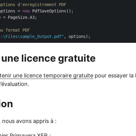
options d'enregistrement PDF
options = 
new
 PdfSaveOptions();

 = PageSize.A3;

au format PDF
C:\Files\sample_Output.pdf"
une licence gratuite
tenir une licence temporaire gratuite
pour essayer la 
’évaluation.
ion
, nous avons appris à :
chier Primavera XER ;