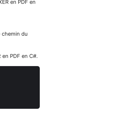
 XER en PDF en
le chemin du
R en PDF en C#.