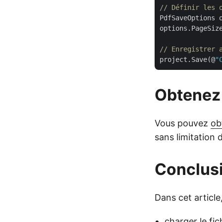
// Définir les 
PdfSaveOptions 
options.PageSize
// Enregistrer 
project.Save(@
"
Obtenez 
Vous pouvez
ob
sans limitation d
Conclus
Dans cet article
charger le fi