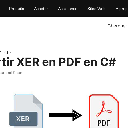
Produits
Acheter
Assistance
Sites Web
À prop
Chercher
Blogs
tir XER en PDF en C#
zammil Khan