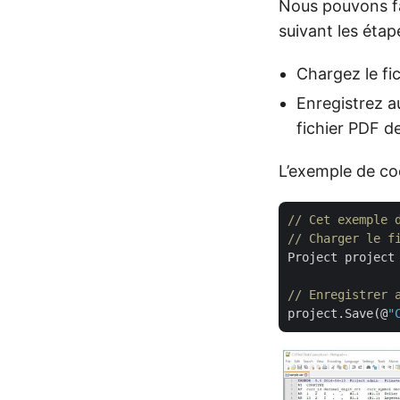
Nous pouvons fa
suivant les étap
Chargez le fic
Enregistrez a
fichier PDF d
L’exemple de c
// Cet exemple 
// Charger le f
Project project
// Enregistrer 
project.Save(@
"