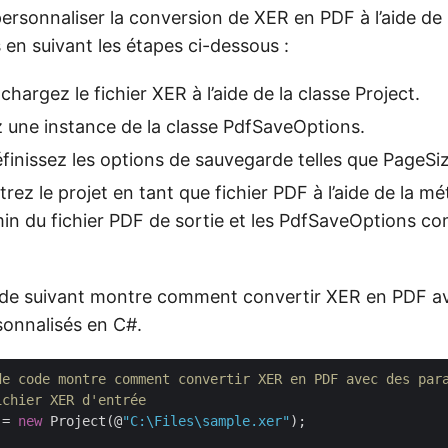
rsonnaliser la conversion de XER en PDF à l’aide de 
en suivant les étapes ci-dessous :
chargez le fichier XER à l’aide de la classe Project.
z une instance de la classe PdfSaveOptions.
éfinissez les options de sauvegarde telles que PageSiz
trez le projet en tant que fichier PDF à l’aide de la mé
in du fichier PDF de sortie et les PdfSaveOptions 
ode suivant montre comment convertir XER en PDF a
onnalisés en C#.
de code montre comment convertir XER en PDF avec des par
ichier XER d'entrée
 = 
new
 Project(@
"C:\Files\sample.xer"
);
