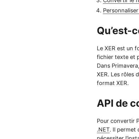
Convertir le 
Personnaliser
Qu’est-c
Le XER est un fo
fichier texte et
Dans Primavera, 
XER. Les rôles 
format XER.
API de c
Pour convertir P
.NET
. Il permet 
nécessiter l’inst