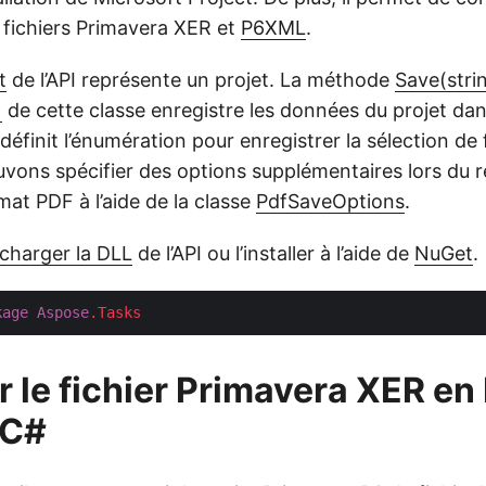
s fichiers Primavera XER et
P6XML
.
t
de l’API représente un projet. La méthode
Save(stri
)
de cette classe enregistre les données du projet dans
définit l’énumération pour enregistrer la sélection de
uvons spécifier des options supplémentaires lors du 
mat PDF à l’aide de la classe
PdfSaveOptions
.
écharger la DLL
de l’API ou l’installer à l’aide de
NuGet
.
kage
Aspose
.Tasks
r le fichier Primavera XER en
 C#