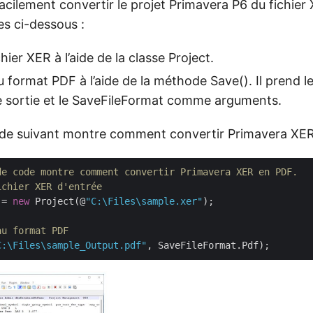
cilement convertir le projet Primavera P6 du fichier
es ci-dessous :
hier XER à l’aide de la classe Project.
u format PDF à l’aide de la méthode Save(). Il prend 
e sortie et le SaveFileFormat comme arguments.
ode suivant montre comment convertir Primavera XE
de code montre comment convertir Primavera XER en PDF.
ichier XER d'entrée
 = 
new
 Project(@
"C:\Files\sample.xer"
);

au format PDF
C:\Files\sample_Output.pdf"