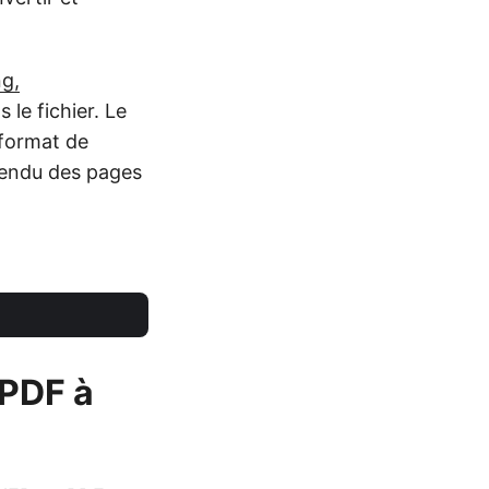
ng,
 le fichier. Le
 format de
rendu des pages
 PDF à