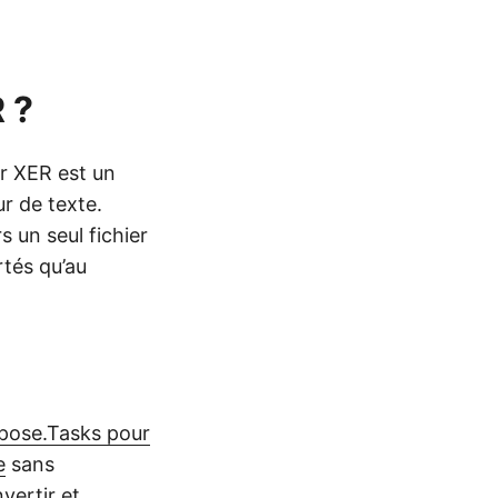
 ?
er XER est un
ur de texte.
 un seul fichier
rtés qu’au
pose.Tasks pour
e
sans
vertir et