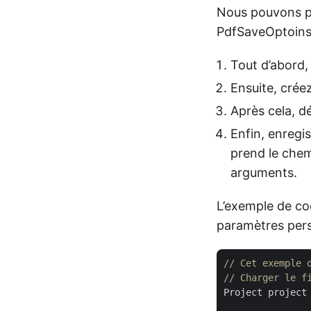
Nous pouvons pe
PdfSaveOptoins 
Tout d’abord, 
Ensuite, crée
Après cela, d
Enfin, enregis
prend le chem
arguments.
L’exemple de c
paramètres pers
// Cet exemple 
// Charger le f
Project project