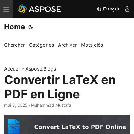
Français
B
a
Home
s
c
u
Chercher
Catégories
Archiver
Mots clés
l
e
Accueil
r
»
Aspose.Blogs
Convertir LaTeX en
l
a
PDF en Ligne
n
a
mai 8, 2025
· Muhammad Mustafa
v
i
g