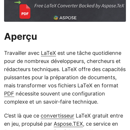
a
t
i
o
Aperçu
n
Travailler avec
LaTeX
est une tâche quotidienne
pour de nombreux développeurs, chercheurs et
rédacteurs techniques. LaTeX offre des capacités
puissantes pour la préparation de documents,
mais transformer vos fichiers LaTeX en format
PDF
nécessite souvent une configuration
complexe et un savoir-faire technique.
C’est là que ce
convertisseur
LaTeX gratuit entre
en jeu, propulsé par
Aspose.TEX
, ce service en