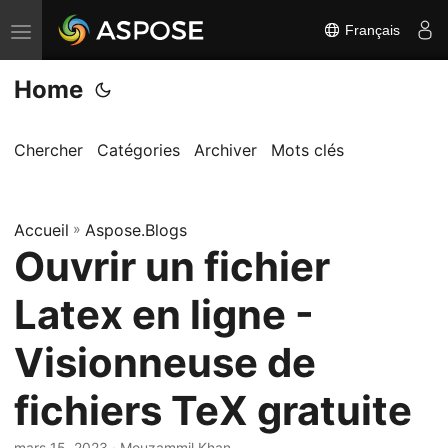
Français
B
a
Home
s
c
u
Chercher
Catégories
Archiver
Mots clés
l
e
Accueil
r
»
Aspose.Blogs
Ouvrir un fichier
l
a
Latex en ligne -
n
a
Visionneuse de
v
fichiers TeX gratuite
i
g
mars 15, 2023
· Mouzammil Khan