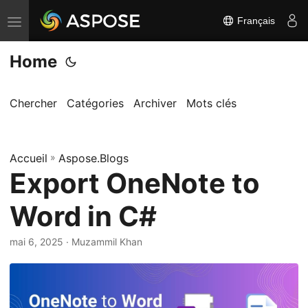
Français
B
a
Home
s
c
u
Chercher
Catégories
Archiver
Mots clés
l
e
Accueil
r
»
Aspose.Blogs
Export OneNote to
l
a
Word in C#
n
a
mai 6, 2025
· Muzammil Khan
v
i
g