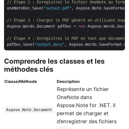
// Étape 2 : Enregistrez le fichier OneNote au format
oneNoteDoc.Save(
"output.pdf"
, Aspose.Note.SaveFormat.
// Étape 3 : Chargez le PDF généré en utilisant Aspos
Aspose.Words.Document pdfDoc = 
new
 Aspose.Words.Docum
// Étape 4 : Enregistrez le PDF en tant que document 
pdfDoc.Save(
"output.docx"
Comprendre les classes et les
méthodes clés
Classe/Méthode
Description
Représente un fichier
OneNote dans
Aspose.Note for .NET. Il
Aspose.Note.Document
permet de charger et
d’enregistrer des fichiers