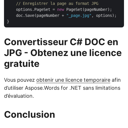
// Enregistrer la page au format JPG
    options.PageSet = 
new
 PageSet(pageNumber);

    doc.Save(pageNumber + 
"_page.jpg"
, options);

Convertisseur C# DOC en
JPG - Obtenez une licence
gratuite
Vous pouvez
obtenir une licence temporaire
afin
d’utiliser Aspose.Words for .NET sans limitations
d’évaluation.
Conclusion