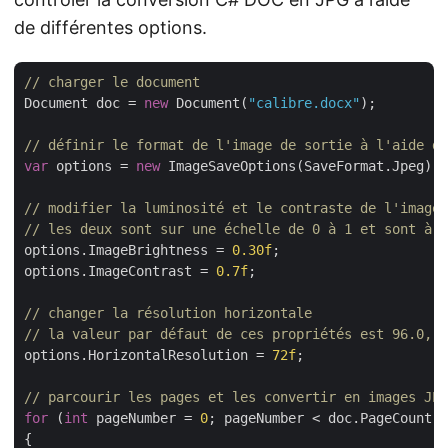
de différentes options.
// charger le document
Document doc = 
new
 Document(
"calibre.docx"
);

// définir le format de l'image de sortie à l'aide de
var
 options = 
new
 ImageSaveOptions(SaveFormat.Jpeg);

// modifier la luminosité et le contraste de l'image
// les deux sont sur une échelle de 0 à 1 et sont à 0
options.ImageBrightness = 
0.30f
;

options.ImageContrast = 
0.7f
;

// changer la résolution horizontale
// la valeur par défaut de ces propriétés est 96.0, p
options.HorizontalResolution = 
72f
;

// parcourir les pages et les convertir en images JPG
for
 (
int
 pageNumber = 
0
; pageNumber < doc.PageCount; 
{
