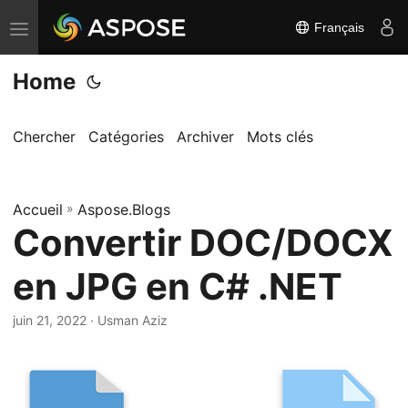
Français
B
a
Home
s
c
u
Chercher
Catégories
Archiver
Mots clés
l
e
Accueil
r
»
Aspose.Blogs
Convertir DOC/DOCX
l
a
en JPG en C# .NET
n
a
juin 21, 2022
· Usman Aziz
v
i
g