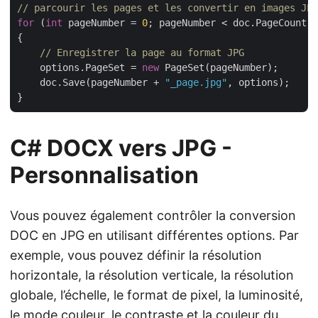
// parcourir les pages et les convertir en images JPG
for
 (
int
 pageNumber = 
0
; pageNumber < doc.PageCount; 
{

// Enregistrer la page au format JPG
    options.PageSet = 
new
 PageSet(pageNumber);

    doc.Save(pageNumber + 
"_page.jpg"
, options);

C# DOCX vers JPG -
Personnalisation
Vous pouvez également contrôler la conversion
DOC en JPG en utilisant différentes options. Par
exemple, vous pouvez définir la résolution
horizontale, la résolution verticale, la résolution
globale, l’échelle, le format de pixel, la luminosité,
le mode couleur, le contraste et la couleur du