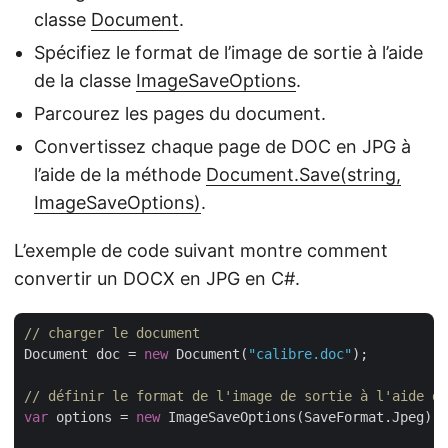
classe
Document
.
Spécifiez le format de l’image de sortie à l’aide
de la classe
ImageSaveOptions
.
Parcourez les pages du document.
Convertissez chaque page de DOC en JPG à
l’aide de la méthode
Document.Save(string,
ImageSaveOptions)
.
L’exemple de code suivant montre comment
convertir un DOCX en JPG en C#.
// charger le document
Document doc = 
new
 Document(
"calibre.doc"
);

// définir le format de l'image de sortie à l'aide de
var
 options = 
new
 ImageSaveOptions(SaveFormat.Jpeg);
