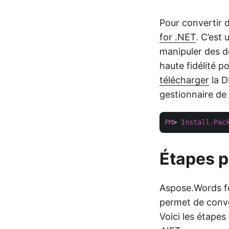
Pour convertir 
for .NET
. C’est
manipuler des d
haute fidélité p
télécharger
la DL
gestionnaire de
PM
> 
Install-Pac
Étapes p
Aspose.Words f
permet de conve
Voici les étape