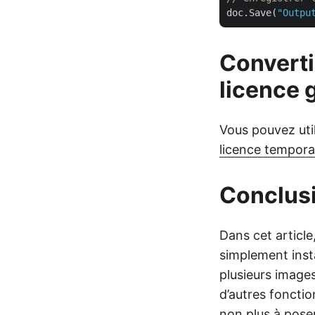
doc.Save(
"Outpu
Convert
licence 
Vous pouvez util
licence tempora
Conclus
Dans cet articl
simplement inst
plusieurs image
d’autres fonction
non plus à pose