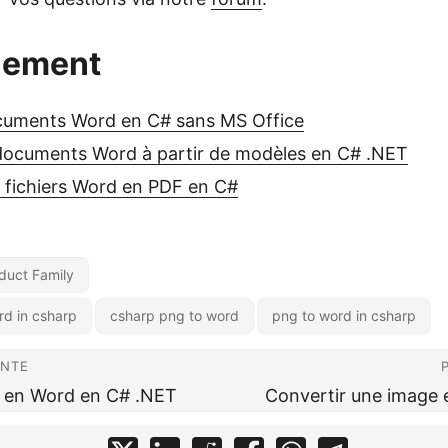
lement
cuments Word en C# sans MS Office
documents Word à partir de modèles en C# .NET
 fichiers Word en PDF en C#
duct Family
rd in csharp
csharp png to word
png to word in csharp
ENTE
G en Word en C# .NET
Convertir une image