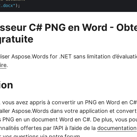
t.docx"
isseur C# PNG en Word - Obt
gratuite
iser Aspose.Words for .NET sans limitation d’évaluatio
ire
.
ion
e, vous avez appris à convertir un PNG en Word en C
aller Aspose.Words dans votre application et convert
s PNG en un document Word en C#. De plus, vous po
nalités offertes par l’API à l’aide de la
documentation
r vos questions via notre
forum
.