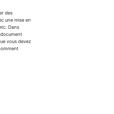
er des
ec une mise en
etc. Dans
 document
que vous devez
e comment