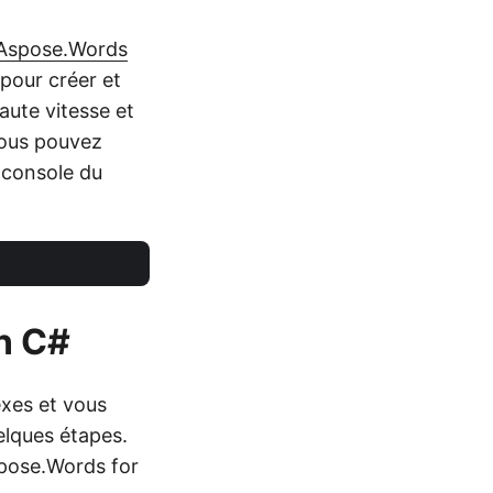
Aspose.Words
pour créer et
aute vitesse et
Vous pouvez
a console du
n C#
xes et vous
elques étapes.
spose.Words for