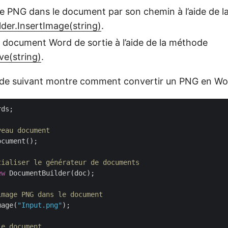
ge PNG dans le document par son chemin à l’aide de 
der.InsertImage(string)
.
e document Word de sortie à l’aide de la méthode
e(string)
.
ode suivant montre comment convertir un PNG en Wo
ds;

veau document
ocument();

tialiser le générateur de documents
ew
 DocumentBuilder(doc);

image PNG dans le document
mage(
"Input.png"
);

le document