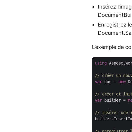
Insérez l’ima
DocumentBuil
Enregistrez l
Document.Sav
L’exemple de c
using
 Aspose.Wor
// créer un nou
var
 doc = 
new
 D
// créer et ini
var
 builder = 
n
// insérer une 
builder.InsertI
// enregistrer 