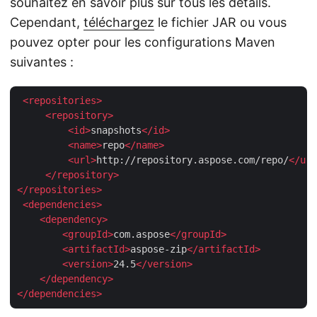
souhaitez en savoir plus sur tous les détails.
Cependant,
téléchargez
le fichier JAR ou vous
pouvez opter pour les configurations Maven
suivantes :
<
repositories
>
<
repository
>
<
id
>
snapshots
</
id
>
<
name
>
repo
</
name
>
<
url
>
http://repository.aspose.com/repo/
</
url
</
repository
>
</
repositories
>
<
dependencies
>
<
dependency
>
<
groupId
>
com.aspose
</
groupId
>
<
artifactId
>
aspose-zip
</
artifactId
>
<
version
>
24.5
</
version
>
</
dependency
>
</
dependencies
>