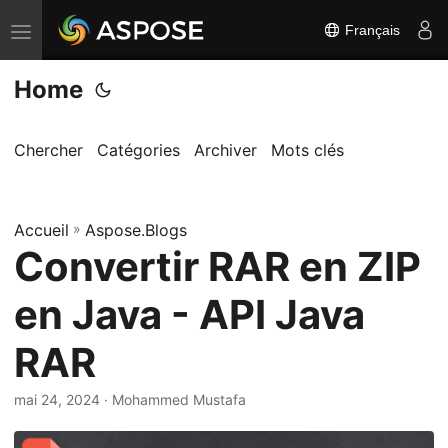
Français
B
a
Home
s
c
u
Chercher
Catégories
Archiver
Mots clés
l
e
Accueil
r
»
Aspose.Blogs
Convertir RAR en ZIP
l
a
en Java - API Java
n
a
RAR
v
i
mai 24, 2024
· Mohammed Mustafa
g