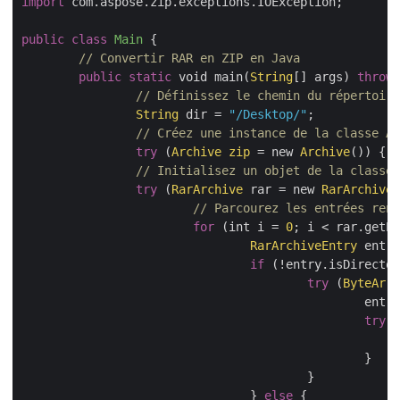
import
 com.aspose.zip.exceptions.IOException;

public
class
Main
{

// Convertir RAR en ZIP en Java
public
static
 void main(
String
[] args) 
throws
// Définissez le chemin du répertoire
String
 dir = 
"/Desktop/"
;

// Créez une instance de la classe Ar
try
 (
Archive
zip
 = new 
Archive
()) {

// Initialisez un objet de la classe 
try
 (
RarArchive
 rar = new 
RarArchive
(
// Parcourez les entrées renv
for
 (int i = 
0
; i < rar.getEn
RarArchiveEntry
 entry
if
 (!entry.isDirector
try
 (
ByteArra
						entry.extract(out);

try
 (
						}

					}

				} 
else
 {
