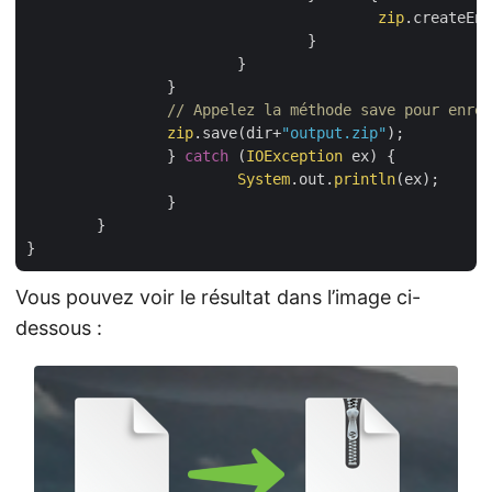
zip
.createEnt
				}

			}

		}

// Appelez la méthode save pour enreg
zip
.save(dir+
"output.zip"
);

		} 
catch
 (
IOException
 ex) {

System
.out.
println
(ex);

		}

	}

Vous pouvez voir le résultat dans l’image ci-
dessous :