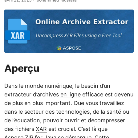
a
t
i
o
n
Aperçu
Dans le monde numérique, le besoin d’un
extracteur d’archives
en ligne
efficace est devenu
de plus en plus important. Que vous travailliez
dans le secteur des technologies, de la santé ou
de l’éducation, pouvoir ouvrir et décompresser
des fichiers
XAR
est crucial. C’est là que
Aspose.ZIP for Java
se démarque. Cette