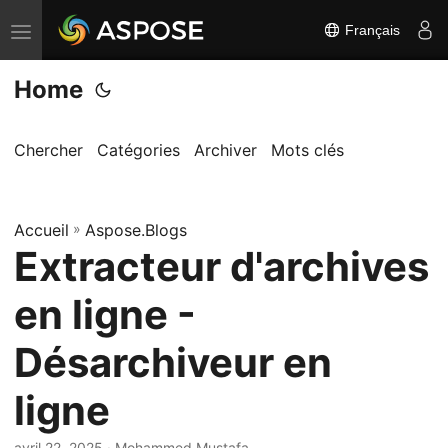
Français
B
a
Home
s
c
u
Chercher
Catégories
Archiver
Mots clés
l
e
Accueil
r
»
Aspose.Blogs
Extracteur d'archives
l
a
en ligne -
n
a
Désarchiveur en
v
ligne
i
g
avril 22, 2025
· Mohammed Mustafa