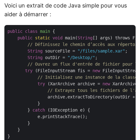
Voici un extrait de code Java simple pour vous
aider à démarrer :
public
class
main
{

public
static
void
 main(
String
[] args) throws Fil
// Définissez le chemin d’accès aux répertoir
String
 sourceFile = 
"/files/sample.xar"
;

String
 outDir = 
"/Desktop/"
;

// Ouvrez un flux d'entrée de fichier pour li
try
 (FileInputStream fis = 
new
 FileInputStream
// Initialisez une instance de la classe 
try
 (XarArchive archive = 
new
 XarArchive(
// Extrayez tous les fichiers de l'ar
                archive.extractToDirectory(outDir + 
"
            }

        } 
catch
 (IOException e) {

            e.printStackTrace();

        }

    }
