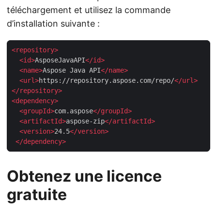
téléchargement et utilisez la commande
d’installation suivante :
<
repository
>
<
id
>
AsposeJavaAPI
</
id
>
<
name
>
Aspose Java API
</
name
>
<
url
>
https://repository.aspose.com/repo/
</
url
>
</
repository
>
<
dependency
>
<
groupId
>
com.aspose
</
groupId
>
<
artifactId
>
aspose-zip
</
artifactId
>
<
version
>
24.5
</
version
>
</
dependency
>
Obtenez une licence
gratuite