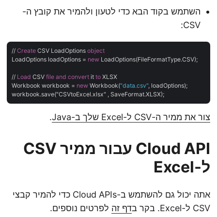
השתמש בקוד הבא כדי לטעון ולהמיר את קובץ ה-
CSV:
// 
Create
 CSV LoadOptions 
object
LoadOptions loadOptions = 
new
 LoadOptions(FileFormatType.CSV);

// 
Load
 CSV 
file
and
convert
 it 
to
 XLSX

Workbook workbook = 
new
 Workbook(
"data.csv"
, loadOptions);

צור את ממיר ה-CSV ל-Excel שלך ב-Java
.
Cloud API עבור ממיר CSV
ל-Excel
אתה יכול גם להשתמש ב-Cloud APIs כדי להמיר קבצי
CSV ל-Excel. בקר ב
דף זה
לפרטים נוספים.