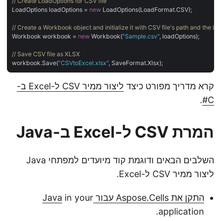
// Create LoadOptions for CSV file
LoadOptions loadOptions = 
new
 LoadOptions(LoadFormat.CSV);

// Create a Workbook object and initialize it with CSV file's path and the L
Workbook workbook = 
new
 Workbook(
"Sample.csv"
, loadOptions);

// Save CSV file as XLSX
workbook.Save(
"CSVtoExcel.xlsx"
קרא מדריך מפורט כיצד
ליצור ממיר CSV ל-Excel ב-
.
C#
המרת CSV ל-Excel ב-Java
השלבים הבאים ודוגמת קוד מיועדים למפתחי Java
ליצור ממיר CSV ל-Excel.
התקן את Aspose.Cells עבור Java
in your
application.