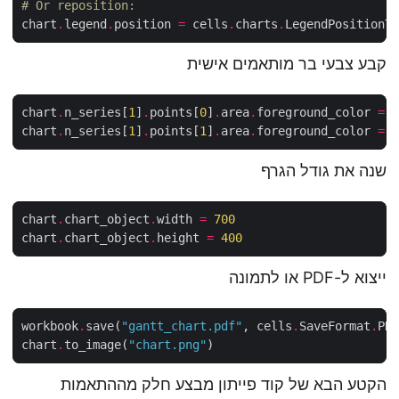
# Or reposition: 
chart
.
legend
.
position 
=
 cells
.
charts
.
LegendPositionTy
קבע צבעי בר מותאמים אישית
chart
.
n_series[
1
]
.
points[
0
]
.
area
.
foreground_color 
=
 C
chart
.
n_series[
1
]
.
points[
1
]
.
area
.
foreground_color 
=
 C
שנה את גודל הגרף
chart
.
chart_object
.
width 
=
700
chart
.
chart_object
.
height 
=
400
ייצוא ל-PDF או לתמונה
workbook
.
save(
"gantt_chart.pdf"
, cells
.
SaveFormat
.
chart
.
to_image(
"chart.png"
הקטע הבא של קוד פייתון מבצע חלק מההתאמות