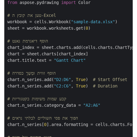
from
 aspose.pydrawing 
import
 Color

# טען את קובץ ה-Excel
workbook = cells.Workbook(
"sample-data.xlsx"
)

sheet = workbook.worksheets.get(
0
)

# הוסף דיאגרמת גאנט
chart_index = sheet.charts.add(cells.charts.ChartType
chart = sheet.charts[chart_index]

chart.title.text = 
"Gantt Chart"
# הוסף זווית ומֶשֶךַ כסדרה
chart.n_series.add(
"D2:D6"
, 
True
)  
# Start Offset
chart.n_series.add(
"C2:C6"
, 
True
)  
# Duration
# קבע שמות משימות כקטגוריות
chart.n_series.category_data = 
"A2:A6"
# הפוך את פסי השוליים לבלתי נראים
chart.n_series[
0
].area.formatting = cells.charts.Form