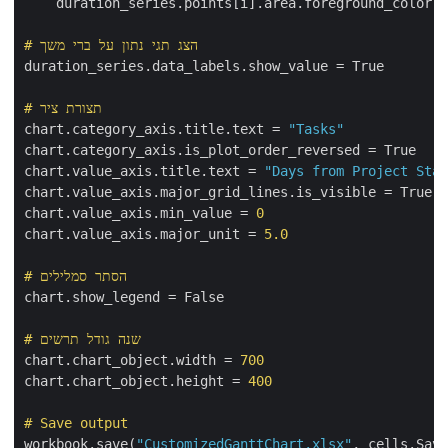
    duration_series.points[i].area.foreground_color =
# הצג תגי נתון על ברי משך
duration_series.data_labels.show_value = True

# תצורת ציר
chart.category_axis.title.text = 
"Tasks"
chart.category_axis.is_plot_order_reversed = True

chart.value_axis.title.text = 
"Days from Project Star
chart.value_axis.major_grid_lines.is_visible = True

chart.value_axis.min_value = 
0
chart.value_axis.major_unit = 
5.0
# הסתר סמלילים
chart.show_legend = False

# שנה גודל תרשים
chart.chart_object.width = 
700
chart.chart_object.height = 
400
# Save output
workbook.save(
"CustomizedGanttChart.xlsx"