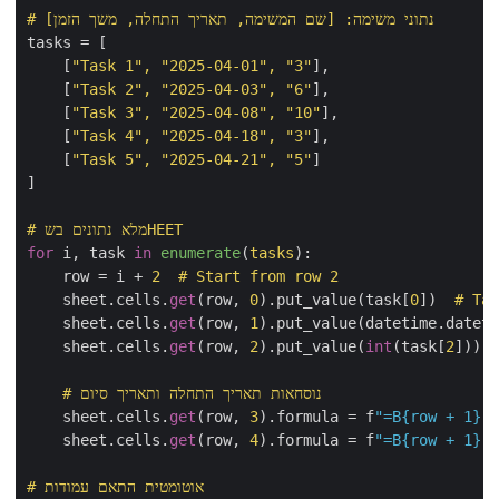
# נתוני משימה: [שם המשימה, תאריך התחלה, משך הזמן]
tasks = [

    [
"Task 1"
, 
"2025-04-01"
, 
"3"
],

    [
"Task 2"
, 
"2025-04-03"
, 
"6"
],

    [
"Task 3"
, 
"2025-04-08"
, 
"10"
],

    [
"Task 4"
, 
"2025-04-18"
, 
"3"
],

    [
"Task 5"
, 
"2025-04-21"
, 
"5"
]

]

# מלא נתונים בשHEET
for
 i, 
task 
in
enumerate
(
tasks
):

    row
 = i + 
2
# Start from row 2
    sheet.cells.
get
(row, 
0
).put_value(task[
0
])  
# Tas
    sheet.cells.
get
(row, 
1
).put_value(datetime.dateti
    sheet.cells.
get
(row, 
2
).put_value(
int
(task[
2
]))  
# נוסחאות תאריך התחלה ותאריך סיום
    sheet.cells.
get
(row, 
3
).formula = f
"=B{row + 1} -
    sheet.cells.
get
(row, 
4
).formula = f
"=B{row + 1} +
# אוטומטית התאם עמודות