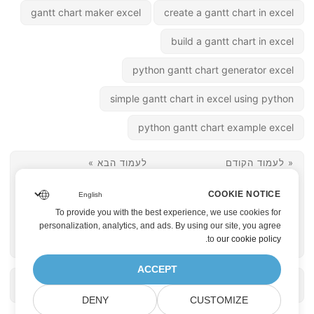
gantt chart maker excel
create a gantt chart in excel
build a gantt chart in excel
python gantt chart generator excel
simple gantt chart in excel using python
python gantt chart example excel
« לעמוד הקודם
לעמוד הבא »
Aspose.Cells עבור
איך להוסיף תמונה
COOKIE NOTICE
Python – ספריית
לאקסל ב-Java
To provide you with the best experience, we use cookies for
האקסל הטובה ביותר
personalization, analytics, and ads. By using our site, you agree
.
to
our cookie policy
עבור מפתחים
ACCEPT
DENY
CUSTOMIZE