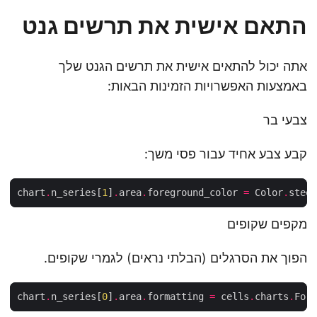
התאם אישית את תרשים גנט
אתה יכול להתאים אישית את תרשים הגנט שלך
באמצעות האפשרויות הזמינות הבאות:
צבעי בר
קבע צבע אחיד עבור פסי משך:
chart
.
n_series[
1
]
.
area
.
foreground_color 
=
 Color
.
מקפים שקופים
הפוך את הסרגלים (הבלתי נראים) לגמרי שקופים.
chart
.
n_series[
0
]
.
area
.
formatting 
=
 cells
.
charts
.
Form