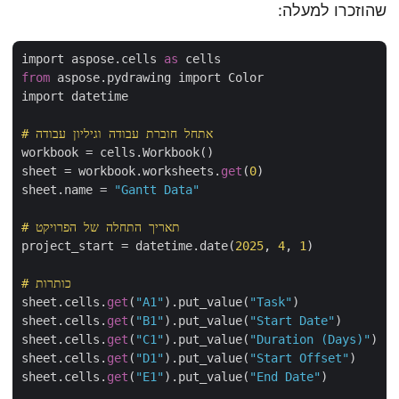
שהוזכרו למעלה:
import aspose.cells 
as
from
 aspose.pydrawing import Color

import datetime

# אתחל חוברת עבודה וגיליון עבודה
workbook = cells.Workbook()

sheet = workbook.worksheets.
get
(
0
)

sheet.name = 
"Gantt Data"
# תאריך התחלה של הפרויקט
project_start = datetime.date(
2025
, 
4
, 
1
)

# כותרות
sheet.cells.
get
(
"A1"
).put_value(
"Task"
)

sheet.cells.
get
(
"B1"
).put_value(
"Start Date"
)

sheet.cells.
get
(
"C1"
).put_value(
"Duration (Days)"
)

sheet.cells.
get
(
"D1"
).put_value(
"Start Offset"
)

sheet.cells.
get
(
"E1"
).put_value(
"End Date"
)
