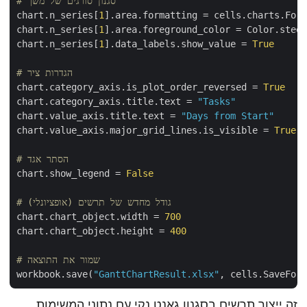
# סגנון סורגים של משך
chart.n_series[
1
].area.formatting = cells.charts.Form
chart.n_series[
1
].area.foreground_color = Color.steel
chart.n_series[
1
].data_labels.show_value = 
True
# הגדרות ציר
chart.category_axis.is_plot_order_reversed = 
True
chart.category_axis.title.text = 
"Tasks"
chart.value_axis.title.text = 
"Days from Start"
chart.value_axis.major_grid_lines.is_visible = 
True
# הסתר אגד
chart.show_legend = 
False
# גודל מחדש של תרשים (אופציונלי)
chart.chart_object.width = 
700
chart.chart_object.height = 
400
# שמור את התוצאה
workbook.save(
"GanttChartResult.xlsx"
זה ייצור תרשים בסגנון גאנט נקי עם נתוני המשימות