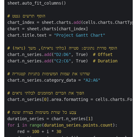
sheet.auto_fit_columns()

# הוסף תרשים גנטט
chart_index = sheet.charts.
add
(cells.charts.ChartType
chart = sheet.charts[chart_index]

chart.title.text = 
"Project Gantt Chart"
# הוסף סדרת נתונים: סטייה (בלתי נראית), משך (נראה)
chart.n_series.
add
(
"D2:D6"
, True)  
# Offset
chart.n_series.
add
(
"C2:C6"
, True)  
# Duration
# שדרגו את שמות המשימות כתגיות קטגוריה
chart.n_series.category_data = 
"A2:A6"
# הפוך את הברים המוזמנים לבלתי נראים
chart.n_series[
0
].area.formatting = cells.charts.Form
# צֶבַע כל שורת משימות בצורה שונה
duration_series = chart.n_series[
1
for
 i 
in
range
(
duration_series.points.count
):

    red
 = 
100
 + i * 
30