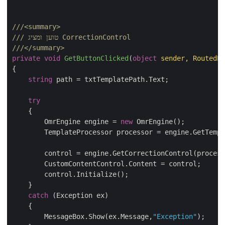
///
<summary>
 טוען ומציג CorrectionControl
///
///
</summary>
private
void
GetButtonClicked
(
object
 sender, RoutedEv
{

string
 path = txtTemplatePath.Text;

try
    {

        OmrEngine engine = 
new
 OmrEngine();

        TemplateProcessor processor = engine.GetTempl
        control = engine.GetCorrectionControl(process
        CustomContentControl.Content = control;

        control.Initialize();

    }

catch
 (Exception ex)

    {

        MessageBox.Show(ex.Message,
"Exception"
);
