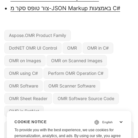
צור טופס סקר מ-JSON Markup באמצעות C#
Aspose.OMR Product Family
DotNET OMR UI Control
OMR
OMR in C#
OMR on Images
OMR on Scanned Images
OMR using C#
Perform OMR Operation C#
OMR Software
OMR Scanner Software
OMR Sheet Reader
OMR Software Source Code
OMR in DotNet
COOKIE NOTICE
לעמוד הבא »
« לעמוד הקודם
To provide you with the best experience, we use cookies for
בצע OMR וחילוץ
חילוץ נתונים מתמונות
personalization, analytics, and ads. By using our site, you agree