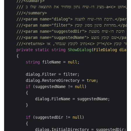
///
<summary>
</c
 חוּט
<c>
 מציג דו-שיח נתון ומחזיר את התוצאה שלו כ-a
///
///
</summary>
</para
 תיבת הדו-שיח להצגה.
<param name="dialog">
///
</par
 מחרוזת סינון מסוג קובץ.
<param name="filter">
///
של תיבת דו-שיח מוצעת
<param name="suggestedDir">
///
</para
 שם קובץ מוצע
<param name="suggestedName">
///
</c>
 ריק
<c>
 נתיב לקובץ שנבחר, או
<returns>
///
private
static
string
ShowDialog
(
FileDialog dialo
    {

string
 fileName = 
null
;

        dialog.Filter = filter;

        dialog.RestoreDirectory = 
true
;

if
 (suggestedName != 
null
)

        {

            dialog.FileName = suggestedName;

        }

if
 (suggestedDir != 
null
)

        {

            dialog.InitialDirectory = suggestedDir;
