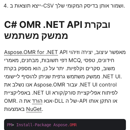
ייצא תוצאות ב-CSV ושמור אותן בדיסק המקומי שלך.
C# OMR .NET API ובקרת
ממשק משתמש
API מאפשר עיצוב, יצירה וזיהוי
Aspose.OMR for .NET
דפי תשובות, מבחנים, מאמרי MCQ, חידונים, טפסי
משוב, סקרים וקלפיות. יתר על כן, הוא מספק בקרת
ממשק משתמש גרפית שניתן להוסיף ליישומי .NET UI.
אנו נשלב את Aspose.OMR עבור .NET UI control
באפליקציית .NET UI לפיתוח אפליקציית סורק/קורא
OMR. אנא
הורד
את ה-DLL של ה-API או התקן אותו
.
NuGet
באמצעות
PM
> 
Install-Package
Aspose
.OMR