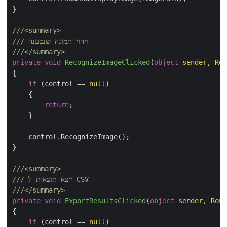
}

///
<summary>
 זיהוי תמונה שנטענה
///
///
</summary>
private
void
RecognizeImageClicked
(
object
 sender, Rou
{

if
 (control == 
null
)

    {

return
;

    }

    control.RecognizeImage();

}

///
<summary>
 ייצא תוצאות ל-CSV
///
///
</summary>
private
void
ExportResultsClicked
(
object
 sender, Rout
{

if
 (control == 
null
)
