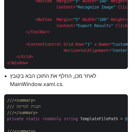
<
Button
Margin
=
"5"
Width
=
"100"
Height
=
"3
Content
=
"Recognize Image"
Click
=
<
Button
Margin
=
"5"
Width
=
"100"
Height
=
"3
Content
=
"Export Results"
Click
=
"
</
ToolBar
>
<
ContentControl
Grid.Row
=
"1"
x:Name
=
"CustomCo
HorizontalAlignment
=
"Center"
</
Grid
>
</
Window
>
לאחר מכן, החלף את התוכן הבא בקובץ
MainWindow.xaml.cs.
///
<summary>
 תבנית לבדיקה
///
///
</summary>
private
static
readonly
string
 TemplateFilePath = 
@"C
///
<summary>