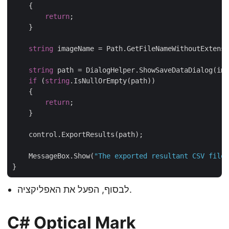
    {

return
;

    }

string
 imageName = Path.GetFileNameWithoutExtensi
string
 path = DialogHelper.ShowSaveDataDialog(ima
if
 (
string
.IsNullOrEmpty(path))

    {

return
;

    }

    control.ExportResults(path);

    MessageBox.Show(
"The exported resultant CSV file 
לבסוף, הפעל את האפליקציה.
C# Optical Mark