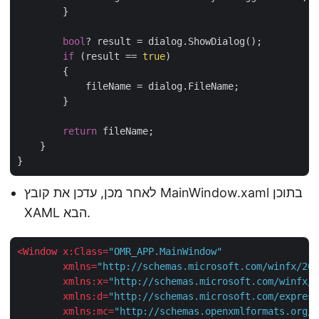
        }

bool
? result = dialog.ShowDialog();

if
 (result == 
true
)

        {

            fileName = dialog.FileName;

        }

return
 fileName;

    }

לאחר מכן, עדכן את קובץ MainWindow.xaml בתוכן
XAML הבא.
<
Window
x:Class
=
"OMR_APP.MainWindow"
xmlns
=
"http://schemas.microsoft.com/winfx/200
xmlns:x
=
"http://schemas.microsoft.com/winfx/2
xmlns:d
=
"http://schemas.microsoft.com/express
xmlns:mc
=
"http://schemas.openxmlformats.org/m