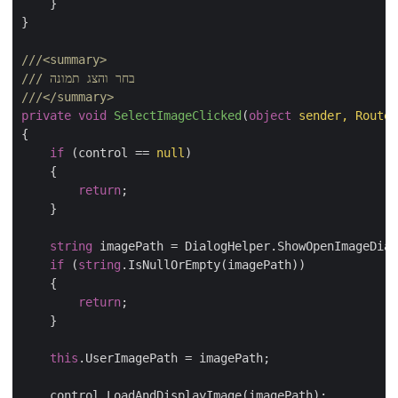
    }

}

///
<summary>
 בחר והצג תמונה 
///
///
</summary>
private
void
SelectImageClicked
(
object
 sender, Route
{

if
 (control == 
null
)

    {

return
;

    }

string
 imagePath = DialogHelper.ShowOpenImageDial
if
 (
string
.IsNullOrEmpty(imagePath))

    {

return
;

    }

this
.UserImagePath = imagePath;

    control.LoadAndDisplayImage(imagePath);
