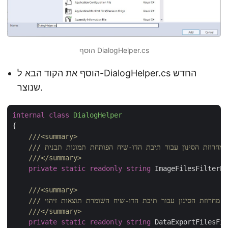
הוסף DialogHelper.cs
הוסף את הקוד הבא ל-DialogHelper.cs החדש
שנוצר.
internal
class
DialogHelper
{

///
<summary>
 מחרוזת הסינון עבור תיבת הדו-שיח הפותחת תמונות תבנית.
///
///
</summary>
private
static
readonly
string
 ImageFilesFilterPr
///
<summary>
 מחרוזת הסינון עבור תיבת הדו-שיח השומרת תוצאות זיהוי
///
///
</summary>
private
static
readonly
string
 DataExportFilesFil