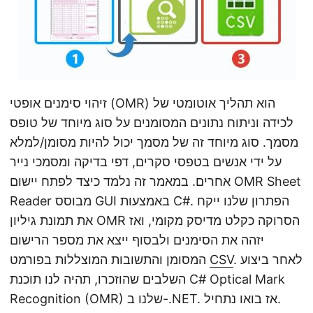
זיהוי סימנים אופטי (OMR) הוא תהליך אוטומטי של
לכידה וניתוח נתונים המסומנים על סוג מיוחד של טופס
מסמך. סוג מיוחד זה של מסמך יכול להיות מסומן/למלא
על ידי אנשים בטפסי סקרים, דפי בדיקה ומסמכי נייר
אחרים. במאמר זה נלמד כיצד לפתח יישום OMR Sheet
Reader מבוסס GUI באמצעות C#. הפתרון שלנו ייקח
את תמונת גיליון OMR הסרוקה כקלט מדיסק מקומי, ואז
יזהה את הסימנים ולבסוף ייצא את מספר הרישום
. לאחר ביצוע
CSV
המסומן והתשובות המוצללות בפורמט
השלבים שהוזכרו, תהיה לנו תוכנת C# Optical Mark
Recognition (OMR) שלנו ב-.NET. אז בואו נתחיל.