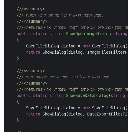
///
<summary>
 מציג תיבת דו-שיח של פתיחת קובץ תמונה.
///
///
</summary>
</c>
 ריק
<c>
 נתיב לקובץ שנבחר, או
<returns>
///
public
static
string
ShowOpenImageDialog
(
string
 s
    {

        OpenFileDialog dialog = 
new
 OpenFileDialog();

return
 ShowDialog(dialog, ImageFilesFilterPro
    }

///
<summary>
 מציג דו-שיח של קובץ שמירה של תוצאות זיהוי.
///
///
</summary>
</c>
 ריק
<c>
 נתיב לקובץ שנבחר, או
<returns>
///
public
static
string
ShowSaveDataDialog
(
string
 su
    {

        SaveFileDialog dialog = 
new
 SaveFileDialog();

return
 ShowDialog(dialog, DataExportFilesFilt
    }
