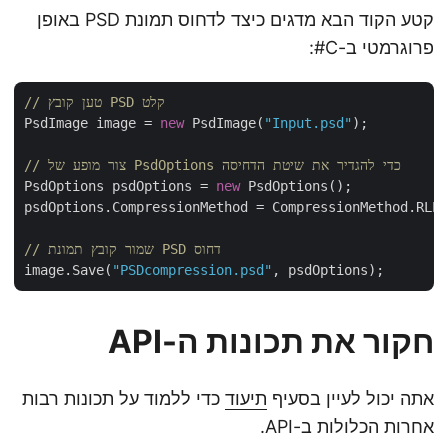
קטע הקוד הבא מדגים כיצד לדחוס תמונת PSD באופן
פרוגרמטי ב-C#:
// טען קובץ PSD קלט
PsdImage image = 
new
 PsdImage(
"Input.psd"
);

// צור מופע של PsdOptions כדי להגדיר את שיטת הדחיסה
PsdOptions psdOptions = 
new
 PsdOptions();

psdOptions.CompressionMethod = CompressionMethod.RLE;

// שמור קובץ תמונת PSD דחוס
image.Save(
"PSDcompression.psd"
חקור את תכונות ה-API
אתה יכול לעיין בסעיף
תיעוד
כדי ללמוד על תכונות רבות
אחרות הכלולות ב-API.