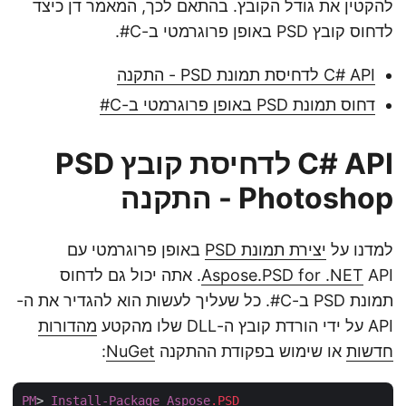
להקטין את גודל הקובץ. בהתאם לכך, המאמר דן כיצד
לדחוס קובץ PSD באופן פרוגרמטי ב-C#.
C# API לדחיסת תמונת PSD - התקנה
דחוס תמונת PSD באופן פרוגרמטי ב-C#
C# API לדחיסת קובץ PSD
Photoshop - התקנה
למדנו על
יצירת תמונת PSD
באופן פרוגרמטי עם
Aspose.PSD for .NET
API. אתה יכול גם לדחוס
תמונת PSD ב-C#. כל שעליך לעשות הוא להגדיר את ה-
API על ידי הורדת קובץ ה-DLL שלו מהקטע
מהדורות
חדשות
או שימוש בפקודת ההתקנה
NuGet
:
PM
> 
Install-Package
Aspose
.PSD