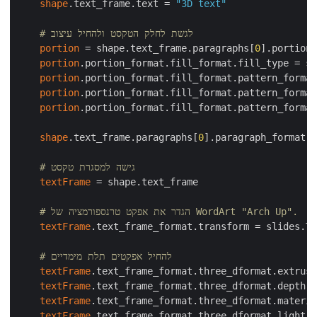
shape
.text_frame.text = 
"3D text"
# לגשת לחלק הטקסט ולהחיל עיצוב
portion
 = shape.text_frame.paragraphs[
0
].portions
portion
.portion_format.fill_format.fill_type = sl
portion
.portion_format.fill_format.pattern_format
portion
.portion_format.fill_format.pattern_format
portion
.portion_format.fill_format.pattern_format
shape
.text_frame.paragraphs[
0
].paragraph_format.d
# גישה למסגרת טקסט
textFrame
 = shape.text_frame

# הגדר את אפקט טרנספורמציה של WordArt "Arch Up".
textFrame
.text_frame_format.transform = slides.Te
# להחיל אפקטים תלת מימדיים
textFrame
.text_frame_format.three_dformat.extrusi
textFrame
.text_frame_format.three_dformat.depth =
textFrame
.text_frame_format.three_dformat.materia
textFrame
.text_frame_format.three_dformat.light_r