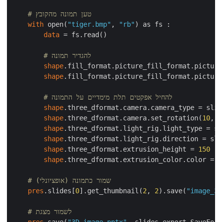
# טען תמונה מהקובץ
with
 open(
"tiger.bmp"
, 
"rb"
) as fs : 

data
 = fs.read()

# להגדיר תמונה
shape
.fill_format.picture_fill_format.picture
shape
.fill_format.picture_fill_format.picture
# להחיל אפקטים תלת מימדיים על התמונה
shape
.three_dformat.camera.camera_type = slid
shape
.three_dformat.camera.set_rotation(
10
, 
2
shape
.three_dformat.light_rig.light_type = sl
shape
.three_dformat.light_rig.direction = sli
shape
.three_dformat.extrusion_height = 
150
shape
.three_dformat.extrusion_color.color = d
# שמור כתמונה (אופציונלי)
pres
.slides[
0
].get_thumbnail(
2
, 
2
).save(
"image_3d
# לשמור מצגת