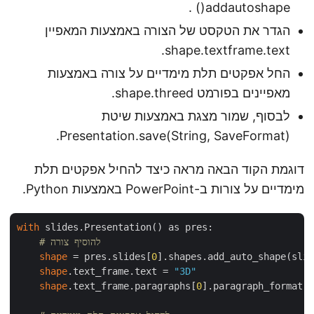
addautoshape() .
הגדר את הטקסט של הצורה באמצעות המאפיין
shape.textframe.text.
החל אפקטים תלת מימדיים על צורה באמצעות
מאפיינים בפורמט shape.threed.
לבסוף, שמור מצגת באמצעות שיטת
Presentation.save(String, SaveFormat).
דוגמת הקוד הבאה מראה כיצד להחיל אפקטים תלת
מימדיים על צורות ב-PowerPoint באמצעות Python.
with
 slides.Presentation() as pres:

# להוסיף צורה
shape
 = pres.slides[
0
].shapes.add_auto_shape(slid
shape
.text_frame.text = 
"3D"
shape
.text_frame.paragraphs[
0
].paragraph_format.d