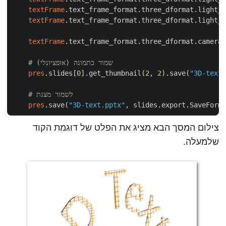
textFrame
.text_frame_format.three_dformat.light_r
textFrame
.text_frame_format.three_dformat.light_r
textFrame
.text_frame_format.three_dformat.camera.
# שמור כתמונה (אופציונלי)
pres
.slides[
0
].get_thumbnail(
2
, 
2
).save(
"3D-text.
# לשמור מצגת
pres
.save(
"3D-text.pptx"
צילום המסך הבא מציג את הפלט של דוגמת הקוד
שלמעלה.