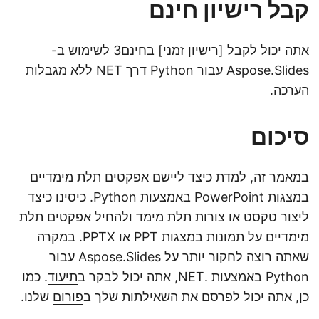
קבל רישיון חינם
אתה יכול לקבל [רישיון זמני] בחינם
3
לשימוש ב-
Aspose.Slides עבור Python דרך NET ללא מגבלות
הערכה.
סיכום
במאמר זה, למדת כיצד ליישם אפקטים תלת מימדיים
במצגות PowerPoint באמצעות Python. כיסינו כיצד
ליצור טקסט או צורות תלת מימד ולהחיל אפקטים תלת
מימדיים על תמונות במצגות PPT או PPTX. במקרה
שאתה רוצה לחקור יותר על Aspose.Slides עבור
Python באמצעות .NET, אתה יכול לבקר ב
תיעוד
. כמו
כן, אתה יכול לפרסם את השאילתות שלך ב
פורום
שלנו.