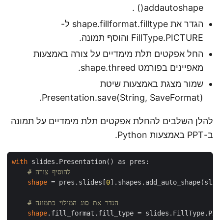
addautoshape() .
הגדר את shape.fillformat.filltype ל-
FillType.PICTURE והוסף תמונה.
החל אפקטים תלת מימדיים על צורה באמצעות
מאפיינים בפורמט shape.threed.
שמור מצגת באמצעות שיטת
Presentation.save(String, SaveFormat).
להלן השלבים להחלת אפקטים תלת מימדיים על תמונה
ב-PPT באמצעות Python.
with
 slides.Presentation() as pres:

# להוסיף צורה
shape
 = pres.slides[
0
].shapes.add_auto_shape(slid
# הגדר את סוג המילוי כתמונה
shape
.fill_format.fill_type = slides.FillType.PIC