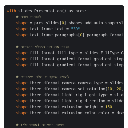
with
 slides.Presentation() as pres:

# להוסיף צורה
shape
 = pres.slides[
0
].shapes.add_auto_shape(slid
shape
.text_frame.text = 
"3D"
shape
.text_frame.paragraphs[
0
].paragraph_format.d
# הגדר את סוג המילוי כהדרגה
shape
.fill_format.fill_type = slides.FillType.GRA
shape
.fill_format.gradient_format.gradient_stops.
shape
.fill_format.gradient_format.gradient_stops.
# להחיל אפקטים תלת מימדיים
shape
.three_dformat.camera.camera_type = slides.C
shape
.three_dformat.camera.set_rotation(
10
, 
20
, 
3
shape
.three_dformat.light_rig.light_type = slides
shape
.three_dformat.light_rig.direction = slides.
shape
.three_dformat.extrusion_height = 
150
shape
.three_dformat.extrusion_color.color = drawi
# שמור כתמונה (אופציונלי)