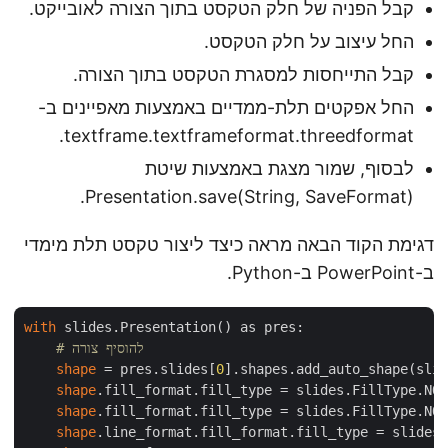
קבל הפניה של חלק הטקסט בתוך הצורה לאובייקט.
החל עיצוב על חלק הטקסט.
קבל התייחסות למסגרת הטקסט בתוך הצורה.
החל אפקטים תלת-ממדיים באמצעות מאפיינים ב-
textframe.textframeformat.threedformat.
לבסוף, שמור מצגת באמצעות שיטת
Presentation.save(String, SaveFormat).
דגימת הקוד הבאה מראה כיצד ליצור טקסט תלת מימדי
ב-PowerPoint ב-Python.
with
 slides.Presentation() as pres:

# להוסיף צורה
shape
 = pres.slides[
0
].shapes.add_auto_shape(slid
shape
.fill_format.fill_type = slides.FillType.NO_
shape
.fill_format.fill_type = slides.FillType.NO_
shape
.line_format.fill_format.fill_type = slides.