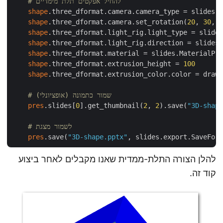
# להחיל אפקטים תלת מימדיים
shape
.three_dformat.camera.camera_type = slides.C
shape
.three_dformat.camera.set_rotation(
20
, 
30
, 
4
shape
.three_dformat.light_rig.light_type = slides
shape
.three_dformat.light_rig.direction = slides.
shape
.three_dformat.material = slides.MaterialPre
shape
.three_dformat.extrusion_height = 
100
shape
.three_dformat.extrusion_color.color = drawi
# שמור כתמונה (אופציונלי)
pres
.slides[
0
].get_thumbnail(
2
, 
2
).save(
"3D-shape
# לשמור מצגת
pres
.save(
"3D-shape.pptx"
להלן הצורה התלת-ממדית שאנו מקבלים לאחר ביצוע
קוד זה.