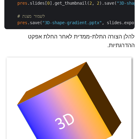
pres
.slides[
0
].get_thumbnail(
2
, 
2
).save(
"3D-shape
# לשמור מצגת
pres
.save(
"3D-shape-gradient.pptx"
להלן הצורה התלת-ממדית לאחר החלת אפקט
ההדרגתיות.