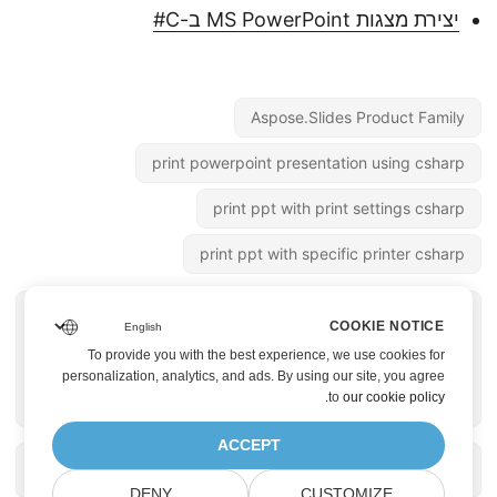
יצירת מצגות MS PowerPoint ב-C#
Aspose.Slides Product Family
print powerpoint presentation using csharp
print ppt with print settings csharp
print ppt with specific printer csharp
« לעמוד הקודם
לעמוד הבא »
COOKIE NOTICE
המרת PowerPoint
פיצול PowerPoint
To provide you with the best experience, we use cookies for
PPT PPTX ל-TIFF
PPT/PPTX באמצעות
personalization, analytics, and ads. By using our site, you agree
.
to
our cookie policy
באמצעות C#
Java
ACCEPT
DENY
CUSTOMIZE