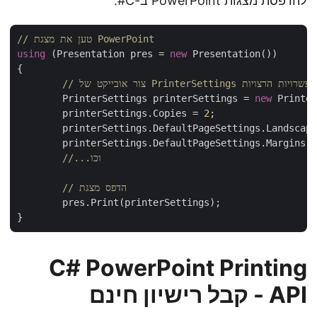
להדפסת מצגות PowerPoint ב-C#.
// טען את מצגת PowerPoint
using
 (Presentation pres = 
new
 Presentation())

{

PrinterSe והגדר את האפשרויות הרצויות
	PrinterSettings printerSettings = 
new
 Printer
	printerSettings.Copies = 
2
;

	printerSettings.DefaultPageSettings.Landscap
	printerSettings.DefaultPageSettings.Margins.
//...וכו
// הדפס מצגת
	pres.Print(printerSettings);

C# PowerPoint Printing
API - קבל רישיון חינם