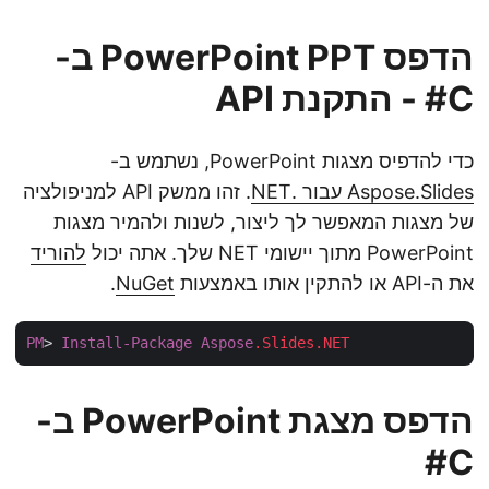
הדפס PowerPoint PPT ב-
C# - התקנת API
כדי להדפיס מצגות PowerPoint, נשתמש ב-
Aspose.Slides עבור .NET
. זהו ממשק API למניפולציה
של מצגות המאפשר לך ליצור, לשנות ולהמיר מצגות
PowerPoint מתוך יישומי NET שלך. אתה יכול
להוריד
את ה-API או להתקין אותו באמצעות
NuGet
.
PM
> 
Install-Package
Aspose
.Slides
.NET
הדפס מצגת PowerPoint ב-
C#