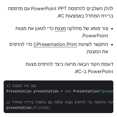
להלן השלבים להדפסת PowerPoint PPT עם מדפסת
ברירת המחדל באמצעות C#.
צור מופע של מחלקה
מצגת
כדי לטעון את מצגת
PowerPoint.
התקשר לשיטת
Presentation.Print()
כדי להדפיס
את המצגת.
דוגמת הקוד הבאה מראה כיצד להדפיס מצגת
PowerPoint ב-C#.
// טען את המצגת
Presentation presentation = 
new
 Presentation(
"present
 לשיטת ההדפסה כדי להדפיס מצגת שלמה עם מדפסת ברירת המחדל
presentation.
Print