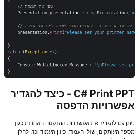
// טען את המצגת
    Presentation presentation = 
new
 Presentation(
"pre
 קרא לשיטת ההדפסה כדי להדפיס מצגת שלמה למדפסת הרצויה
    presentation.
Print
(
"Please set your printer name 
catch
 (
Exception
 ex)

{

    Console.WriteLine(ex.Message + 
"\nPlease set prin
C# Print PPT - כיצד להגדיר
אפשרויות הדפסה
ניתן גם להגדיר את אפשרויות ההדפסה האחרות כגון
מספר העותקים, שולי העמוד, כיוון העמוד וכו’. להלן