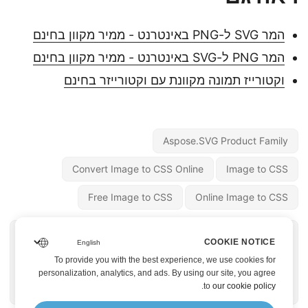
המר SVG ל-PNG באינטרנט - ממיר מקוון בחינם
המר PNG ל-SVG באינטרנט - ממיר מקוון בחינם
וקטורייז תמונה מקוונת עם וקטורייזר בחינם
Aspose.SVG Product Family
Convert Image to CSS Online
Image to CSS
Free Image to CSS
Online Image to CSS
« לעמוד הקודם
לעמוד הבא »
COOKIE NOTICE
בצע אופטימיזציה של
וקטור תמונה ב-C#
To provide you with the best experience, we use cookies for
SVG עבור האינטרנט -
personalization, analytics, and ads. By using our site, you agree
.
to
our cookie policy
SVG Optimizer מקוון