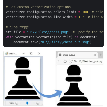
# Set custom vectorization options
vectorizer
.
configuration
.
colors_limit 
=
100
# color 
vectorizer
.
configuration
.
line_width 
=
1.2
# line wid
# לְוַקְטוֹר תְּמוּנָה
src_file 
=
"D:
\\
Files
\\
chess.png"
# Specify the test
with
 vectorizer
.
vectorize(src_file) 
as
    document
.
save(
"D:
\\
Files
\\
chess_out.svg"