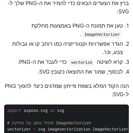
ברץ את הצעדים הבאים כדי להמיר את ה-PNG שלך ל-
SVG:
טען את תמונת ה-PNG באמצעות מחלקת
.
ImageVectorizer
הגדר אפשרויות וקטוריזציה כמו רוחב קו או גבולות
צבע, וכו'.
קרא לשיטה
כדי לעבד את ה-PNG.
vectorize
לבסוף, שמור את התוצאה כקובץ SVG.
הנה הקוד המלא בשפת פייתון שמדגים כיצד להפוך PNG
ל-SVG:
import
 aspose.svg 
as
# אתחל מופע של מחלקת ImageVectorizer
vectorizer 
=
 svg
.
imagevectorization
.