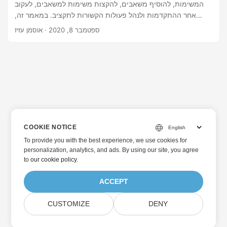
המשימות, להוסיף משאבים, להקצות משימות למשאבים, לעקוב
אחר ההתקדמות ולנהל פעולות הקשורות לתקציב. במאמר זה,
תלמד כיצד להטמיע את פעילויות ניהול הפרויקטים בתוך
ספטמבר 8, 2020
· אוסמן עזיז
האפליקציות שלך ללא MS Project. בעזרת דוגמאות קוד, תלמד
כיצד ליצור קבצי MS Project (.mpp), להוסיף משימות, משאבים
ולוחות שנה באופן תכנותי באמצעות C++. יתר על כן, תודגם גם
הקצאת משימות למשאבים בפרויקט.
COOKIE NOTICE
To provide you with the best experience, we use cookies for
personalization, analytics, and ads. By using our site, you agree
to
our cookie policy
.
ACCEPT
CUSTOMIZE
DENY