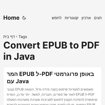
Home
תגים
ארכיון
קטגוריות
לחפש
Tags
»
דף בית
Convert EPUB to PDF
in Java
המר EPUB ל-PDF באופן פרוגרמטי
עם Java
קובצי EPUB משמשים למטרות פרסום בקנה מידה גדול. הוצאה
לאור של ספרים, חוברות, למשל. יתר על כן, המרת EPUB ל-PDF
שימושית להפיכת הקובץ לתואם לסביבות מערכת ומערכות הפעלה
נוספות. תן לנו לחקור מקרי שימוש שונים הקשורים להמרת EPUB