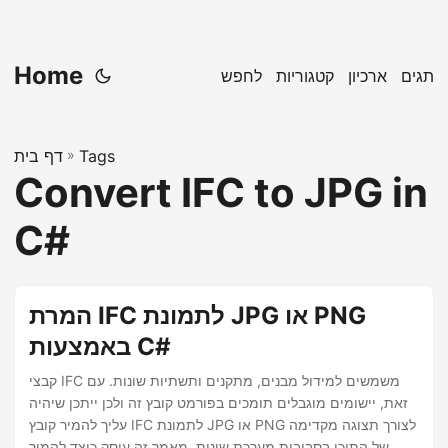
Home
תגים
ארכיון
קטגוריות
לחפש
Tags
»
דף בית
Convert IFC to JPG in
C#
המרת IFC לתמונת JPG או PNG
באמצעות C#
קבצי IFC משמשים למידול מבנים, מתקנים ותשתיות שונות. עם
זאת, יישומים מוגבלים תומכים בפורמט קובץ זה ולכן ייתכן שיהיה
עליך להמיר קובץ IFC לתמונת JPG או PNG לצורך תצוגה מקדימה
של התוכן בסביבות מערכת שונות. מאמר זה עוסק כיצד להמיר