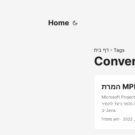
Home
Tags
»
דף בית
Conver
Microsoft Pro מאפשר יצירה, ארגון, מעקב ותחזוקה של פרויקטים בפורמט MPP. קובץ MPP מאחסן משימות,
ד להמיר MPP ל-TIFF
ב-Java.
· חאן מוזמיל