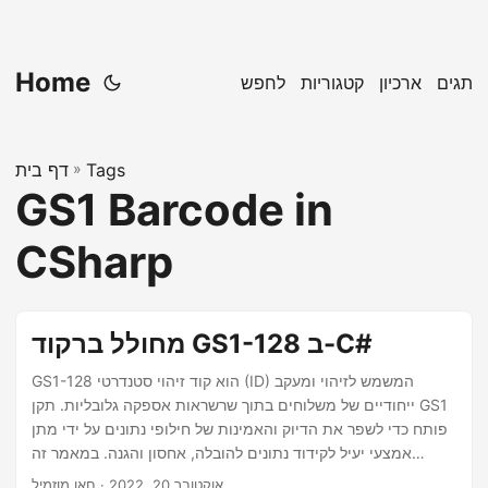
Home
תגים
ארכיון
קטגוריות
לחפש
Tags
»
דף בית
GS1 Barcode in
CSharp
מחולל ברקוד GS1-128 ב-C#
GS1-128 הוא קוד זיהוי סטנדרטי (ID) המשמש לזיהוי ומעקב
ייחודיים של משלוחים בתוך שרשראות אספקה גלובליות. תקן GS1
פותח כדי לשפר את הדיוק והאמינות של חילופי נתונים על ידי מתן
אמצעי יעיל לקידוד נתונים להובלה, אחסון והגנה. במאמר זה
תלמדו כיצד ליצור ברקוד GS1-128 ב-C#.
אוקטובר 20, 2022
· חאן מוזמיל