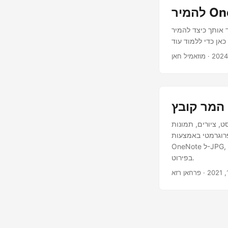
באמצעות C# עם Aspose.Note עבור .NET. תמצא
· מוזאמיל חאן
ט, ציורים, תמונות
 Java. ניתן לעבד קובץ
OneNote ל-JPG, PNG, כמו גם לתמונת TIFF עם מצבי צבע ודחיסות שונות. הסעיפים הבאים דנים בהמרות
בפירוט.
· פרחאן רזא