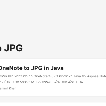
o JPG
OneNote to JPG in Java
הפוסט בבלוג הזה מלמד אותך כיצד להמיר OneNote ל-JPG ב
מדריך שלב אחר שלב ודוגמאות קוד כדי לפשט את התהליך. לחץ כדי ללמוד יותר!
ammil Khan