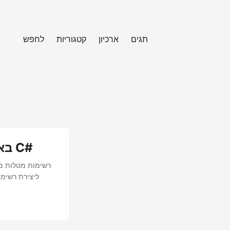
תגים
ארכיון
קטגוריות
לחפש
צור רשימת מטלות במסמך OneNote (.ONE) באמצעות C#
רשימות מטלות מש