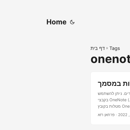
Home
Tags
»
דף בית
onenot
רים. ניתן להשתמש
בקבצי OneNote (.ONE) ליצירת רשימות מטלות לתכנון משימות. בהתאם לכך, המאמר דן כיצד ליצור רשימת
· פרחאן רזא