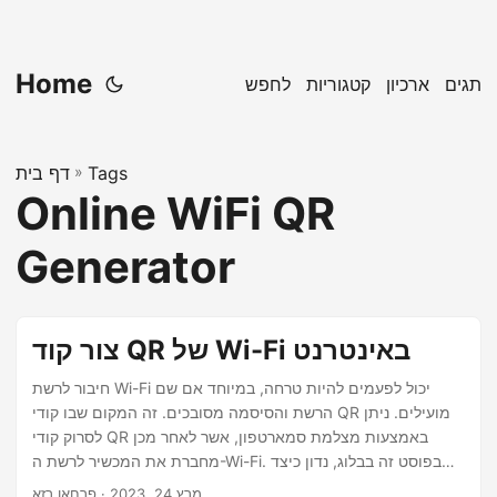
Home
תגים
ארכיון
קטגוריות
לחפש
Tags
»
דף בית
Online WiFi QR
Generator
צור קוד QR של Wi-Fi באינטרנט
חיבור לרשת Wi-Fi יכול לפעמים להיות טרחה, במיוחד אם שם
הרשת והסיסמה מסובכים. זה המקום שבו קודי QR מועילים. ניתן
לסרוק קודי QR באמצעות מצלמת סמארטפון, אשר לאחר מכן
מחברת את המכשיר לרשת ה-Wi-Fi. בפוסט זה בבלוג, נדון כיצד
ליצור קוד Wi-Fi QR מקוון.
מרץ 24, 2023
· פרחאן רזא