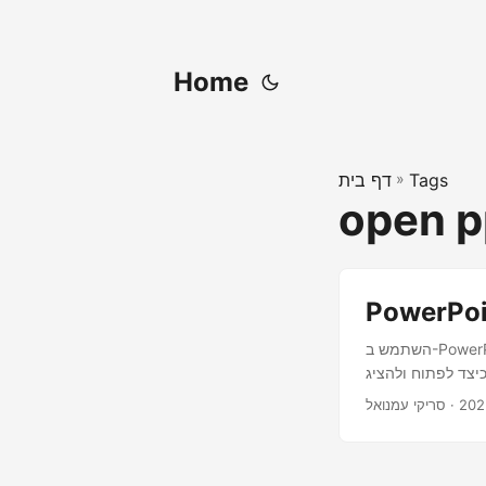
Home
Tags
»
דף בית
open p
השתמש ב-PowerPoint Viewer המקוון כדי לפתוח ולהציג מצגת PPT. הצג שקופיות של PowerPoint בדפדפן
· סריקי עמנואל