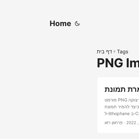
Home
Tags
»
דף בית
PNG Im
פורמט PNG פופולרי מכיוון שהם יכולים לכלול גרפיקה שקופה. ואילו ליתופאן הוא יצירת אמנות חרוטה או יצוקה
ד להמיר תמונת PNG
litho ב-C#.
· פרחאן רזא